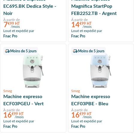
EC695.BK Dedica Style -
Magnifica StartPop
Noir
FEB2252.TB - Argent
À partir de
À partir de
7
14
€99 HT
€99 HT
/mois
/mois
Loué et expédié par
Loué et expédié par
Fnac Pro
Fnac Pro
Moins de 5 jours
Moins de 5 jours
Smeg
Smeg
Machine expresso
Machine expresso
ECF03PGEU - Vert
ECF03PBE - Bleu
À partir de
À partir de
16
16
€99 HT
€99 HT
/mois
/mois
Loué et expédié par
Loué et expédié par
Fnac Pro
Fnac Pro