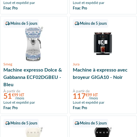
Loué et expédié par
Loué et expédié par
Fnac Pro
Fnac Pro
Moins de 5 jours
Moins de 5 jours
Smeg
Jura
Machine expresso Dolce &
Machine à expresso avec
Gabbanna ECF02DGBEU -
broyeur GIGA10 - Noir
Bleu
À partir de
À partir de
51
117
€99 HT
€99 HT
/mois
/mois
Loué et expédié par
Loué et expédié par
Fnac Pro
Fnac Pro
Moins de 5 jours
Moins de 5 jours