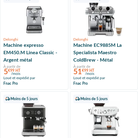
Delonghi
Delonghi
Machine expresso
Machine EC9885M La
EM450.M Linea Classic -
Specialista Maestro
Argent métal
ColdBrew - Métal
À partir de
À partir de
5
51
€99 HT
€99 HT
/mois
/mois
Loué et expédié par
Loué et expédié par
Fnac Pro
Fnac Pro
Moins de 5 jours
Moins de 5 jours