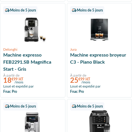
Moins de 5 jours
Moins de 5 jours
Delonghi
Jura
Machine expresso
Machine expresso broyeur
FEB2291.SB Magnifica
C3 - Piano Black
Start - Gris
À partir de
À partir de
18
25
€99 HT
€99 HT
/mois
/mois
Loué et expédié par
Loué et expédié par
Fnac Pro
Fnac Pro
Moins de 5 jours
Moins de 5 jours