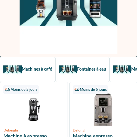
Machines à café
Fontaines à eau
Ma
Moins de 5 jours
Moins de 5 jours
Delonghi
Delonghi
Machine à expresso
Machine expresso