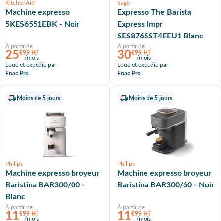
KitchenAid
Sage
Machine expresso
Expresso The Barista
5KES6551EBK - Noir
Express Impr
SES876SST4EEU1 Blanc
À partir de
À partir de
25
30
€99 HT
€99 HT
/mois
/mois
Loué et expédié par
Loué et expédié par
Fnac Pro
Fnac Pro
Moins de 5 jours
Moins de 5 jours
Philips
Philips
Machine expresso broyeur
Machine expresso broyeur
Baristina BAR300/00 -
Baristina BAR300/60 - Noir
Blanc
À partir de
À partir de
11
11
€99 HT
€99 HT
/mois
/mois