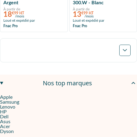
Argent
300.W - Blanc
À partir de
À partir de
18
13
€99 HT
€99 HT
/mois
/mois
Loué et expédié par
Loué et expédié par
Fnac Pro
Fnac Pro
Suivant
Nos top marques
Apple
Samsung
Lenovo
HP
Dell
Asus
Acer
Dyson