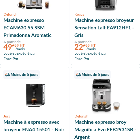
Delonghi
Krups
Machine expresso
Machine expresso broyeur
ECAM630.55.SSM
Sensation Lait EA912HF1 -
Primadonna Aromatic
Gris
À partir de
À partir de
49
22
€99 HT
€99 HT
/mois
/mois
Loué et expédié par
Loué et expédié par
Fnac Pro
Fnac Pro
Moins de 5 jours
Moins de 5 jours
Jura
Delonghi
Machine à expresso avec
Machine expresso broy
broyeur ENA4 15501 - Noir
Magnifica Evo FEB2931SB -
Argent