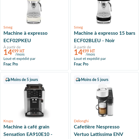
Smeg
Smeg
Machine à expresso
Machine à expresso 15 bars
ECF02PKEU
ECF02BLEU - Noir
À partir de
À partir de
14
14
€99 HT
€99 HT
/mois
/mois
Loué et expédié par
Loué et expédié par
Fnac Pro
Fnac Pro
Moins de 5 jours
Moins de 5 jours
Krups
Delonghi
Machine à café grain
Cafetière Nespresso
Sensation EA910E10 -
Vertuo Lattissima ENV