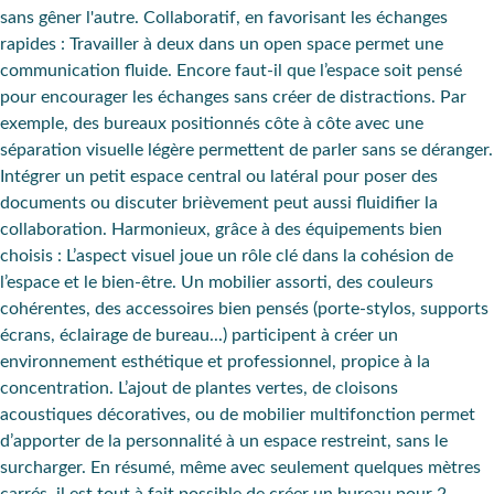
sans gêner l'autre.
Collaboratif, en favorisant les échanges
rapides :
Travailler à deux dans un open space permet une
communication fluide
. Encore faut-il que l’espace soit pensé
pour
encourager les échanges sans créer de distractions
. Par
exemple, des
bureaux positionnés côte à côte
avec une
séparation visuelle légère permettent de parler sans se déranger.
Intégrer un petit espace central ou latéral pour poser des
documents ou discuter brièvement peut aussi fluidifier la
collaboration.
Harmonieux, grâce à des équipements bien
choisis :
L’
aspect visuel
joue un
rôle clé dans la cohésion
de
l’espace et le bien-être. Un
mobilier
assorti, des
couleurs
cohérentes, des
accessoires
bien pensés (porte-stylos, supports
écrans, éclairage de bureau...) participent à créer un
environnement esthétique et professionnel, propice à la
concentration. L’ajout de
plantes vertes
, de
cloisons
acoustiques décoratives
, ou de mobilier multifonction permet
d’apporter de la personnalité à un espace restreint, sans le
surcharger. En résumé, même avec seulement quelques mètres
carrés, il est tout à fait possible de créer un bureau pour 2