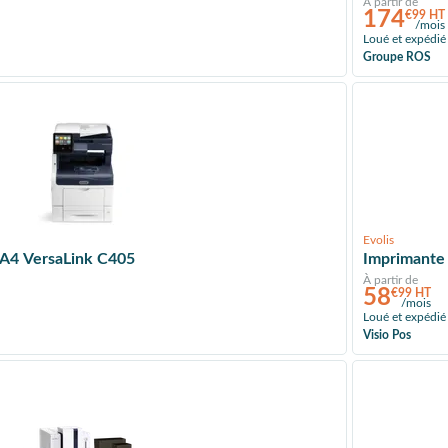
À partir de
174
€99 HT
/mois
Loué et expédié
Groupe ROS
Evolis
 A4 VersaLink C405
Imprimante 
À partir de
58
€99 HT
/mois
Loué et expédié
Visio Pos