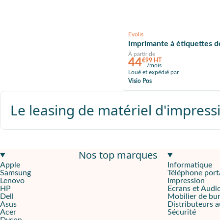
Evolis
Imprimante à étiquettes de
À partir de
44
€99 HT
/mois
Loué et expédié par
Visio Pos
Le leasing de matériel d'impres
Nos top marques
Apple
Informatique
Samsung
Téléphone port
Lenovo
Impression
HP
Ecrans et Audi
Dell
Mobilier de bu
Asus
Distributeurs 
Acer
Sécurité