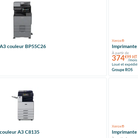
Xerox®
n A3 couleur BP55C26
Imprimante 
À partir de
374
€99 HT
/mois
Loué et expédié
Groupe ROS
Xerox®
 couleur A3 C8135
Imprimante 