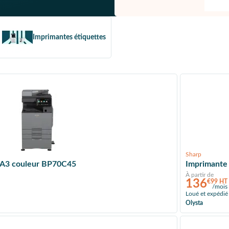
Imprimantes étiquettes
Sharp
n A3 couleur BP70C45
Imprimante 
À partir de
136
€99 HT
/mois
Loué et expédié
Olysta