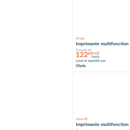
Sharp
Imprimante multifonctio
À partir de
122
€99 HT
/mois
Loué et expédié par
Olysta
Xerox®
Imprimante multifonction