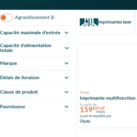
Agrandissement
2
Imprimantes laser
Capacité maximale d'entrée
Capacité d'alimentation
totale
Marque
Délais de livraison
Classe de produit
Sharp
Imprimante multifonctio
À partir de
Fournisseur
159
€99 HT
/mois
Loué et expédié par
Olysta