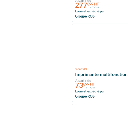
À partir de
277
€99 HT
/mois
Loué et expédié par
Groupe ROS
Xerox®
Imprimante multifonction
À partir de
73
€99 HT
/mois
Loué et expédié par
Groupe ROS