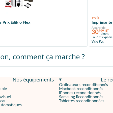
Evolis
 Prix Edikio Flex
Imprimante 
À partir de
30
€99 HT
/mois
Loué et expédié
Visio Pos
sion, comment ça marche ?
Nos équipements
Le r
Ordinateurs reconditionnés
able
Macbook reconditionnés
iPhones reconditionnés
ovisuel
Samsung Reconditionnés
reau
Tablettes reconditionnées
automatiques