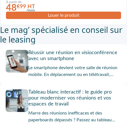
À partir de
48
€99 HT
/mois
Louer le produit
Le mag’ spécialisé en conseil sur
le leasing
Réussir une réunion en visioconférence
avec un smartphone
Le smartphone devient votre salle de réunion
mobile. En déplacement ou en télétravail,
équipez-vous d’un smartphone pro en leasing
pour assurer des visioconférences fluides et
Tableau blanc interactif : le guide pro
efficaces, où que vous soyez. Onliz vous guide
pour moderniser vos réunions et vos
vers la solution la plus adaptée à vos usages.
espaces de travail
Marre des réunions inefficaces et des
paperboards dépassés ? Passez au tableau
blanc interactif : une solution moderne pour