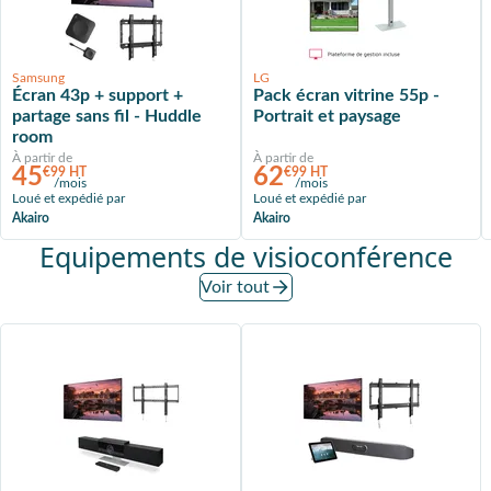
Samsung
LG
Écran 43p + support +
Pack écran vitrine 55p -
partage sans fil - Huddle
Portrait et paysage
room
À partir de
À partir de
45
62
€99 HT
€99 HT
/mois
/mois
Loué et expédié par
Loué et expédié par
Akairo
Akairo
Equipements de visioconférence
Voir tout