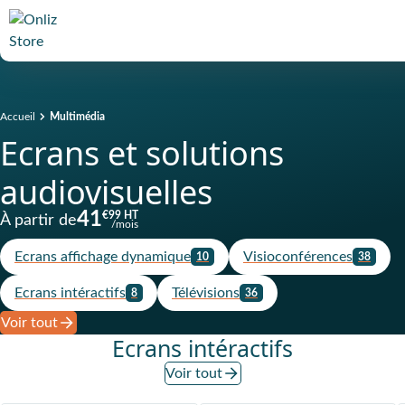
Accueil
Multimédia
Ecrans et solutions
audiovisuelles
41
€99 HT
À partir de
/mois
Ecrans affichage dynamique
Visioconférences
10
38
Ecrans intéractifs
Télévisions
8
36
Voir tout
Ecrans intéractifs
Voir tout