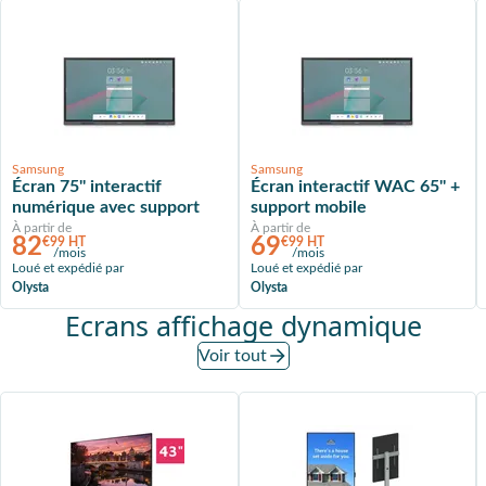
Samsung
Samsung
Écran 75'' interactif
Écran interactif WAC 65'' +
numérique avec support
support mobile
À partir de
À partir de
82
69
€99 HT
€99 HT
/mois
/mois
Loué et expédié par
Loué et expédié par
Olysta
Olysta
Ecrans affichage dynamique
Voir tout