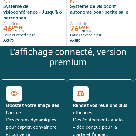
Poly
Poly
Système de
Système de visioconf
visioconférence - Jusqu'à 6
autonome pour petite salle
personnes
À partir de
À partir de
46
76
€99 HT
€99 HT
/mois
/mois
Loué et expédié par
Loué et expédié par
Akairo
Akairo
L’affichage connecté, version
premium
Boostez votre image dès
Rendez vos réunions plus
l’accueil
efficaces
Des écrans dynamiques
Des équipements audio-
pour capter, convaincre
vidéo conçus pour la
et convertir
clarté et l’impact