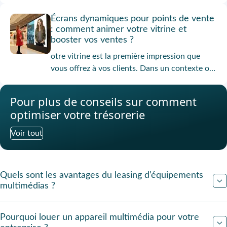
fluidifier vos échanges, booster la
Écrans dynamiques pour points de vente
collaboration et digitaliser vos espaces de
: comment animer votre vitrine et
travail. Découvrez pourquoi de plus en plus
booster vos ventes ?
d’entreprises le louent sur Onliz.
otre vitrine est la première impression que
vous offrez à vos clients. Dans un contexte où
la concurrence visuelle est omniprésente,
miser sur l’affichage dynamique devient un
Pour plus de conseils sur
comment
véritable levier de performance. Grâce aux
optimiser votre trésorerie
écrans professionnels, vous pouvez capter
l’attention, diffuser vos offres en temps réel et
Voir tout
maximiser l’impact visuel de votre commerce.
Et si l’écran dynamique devenait votre meilleur
vendeur ?
Quels sont les avantages du leasing d’équipements
multimédias ?
Pourquoi louer un appareil multimédia pour votre