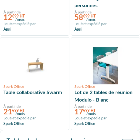
personnes
À partir de
À partir de
12
58
€99 HT
€99 HT
/mois
/mois
Loué et expédié par
Loué et expédié par
Apsi
Apsi
Spark Office
Spark Office
Table collaborative Swarm
Lot de 2 tables de réunion
Modulo - Blanc
À partir de
À partir de
21
17
€99 HT
€99 HT
/mois
/mois
Loué et expédié par
Loué et expédié par
Spark Office
Spark Office