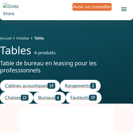
Avoir un conseiller
Accueil
Mobilier
Tables
Tables
4 produits
Table de bureau en leasing pour les
professionnels
Cabines acoustiques
Rangements
14
2
Chaises
Bureaux
Fauteuils
22
6
19