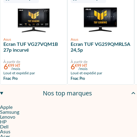
Asus
Asus
Ecran TUF VG27VQM1B
Ecran TUF VG259QMRL5A
27p incurvé
24,5p
À partir de
À partir de
6
6
€99 HT
€99 HT
/mois
/mois
Loué et expédié par
Loué et expédié par
Fnac Pro
Fnac Pro
Nos top marques
Apple
Samsung
Lenovo
HP
Dell
Asus
Acer