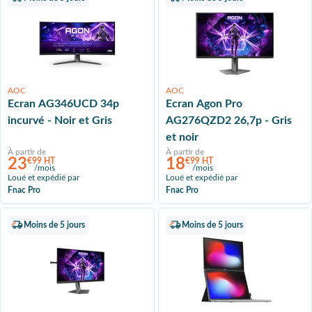
AOC
AOC
Ecran AG346UCD 34p
Ecran Agon Pro
incurvé - Noir et Gris
AG276QZD2 26,7p - Gris
et noir
À partir de
À partir de
23
18
€99 HT
€99 HT
/mois
/mois
Loué et expédié par
Loué et expédié par
Fnac Pro
Fnac Pro
Moins de 5 jours
Moins de 5 jours