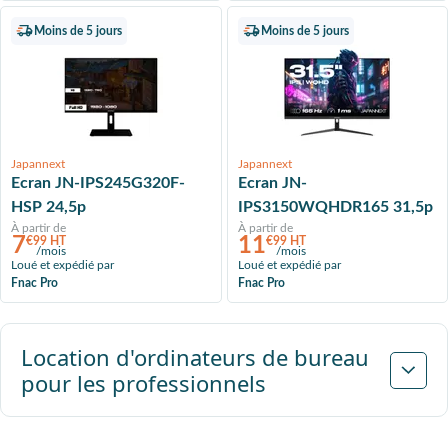
Moins de 5 jours
Moins de 5 jours
Japannext
Japannext
Ecran JN-IPS245G320F-
Ecran JN-
HSP 24,5p
IPS3150WQHDR165 31,5p
À partir de
À partir de
7
11
€99 HT
€99 HT
/mois
/mois
Loué et expédié par
Loué et expédié par
Fnac Pro
Fnac Pro
Suivant
Location d'ordinateurs de bureau
pour les professionnels