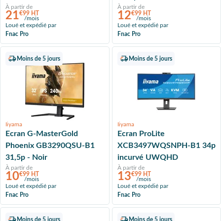
À partir de
À partir de
21
12
€99 HT
€99 HT
/mois
/mois
Loué et expédié par
Loué et expédié par
Fnac Pro
Fnac Pro
Moins de 5 jours
Moins de 5 jours
Iiyama
Iiyama
Ecran G-MasterGold
Ecran ProLite
Phoenix GB3290QSU-B1
XCB3497WQSNPH-B1 34p
31,5p - Noir
incurvé UWQHD
À partir de
À partir de
10
13
€99 HT
€99 HT
/mois
/mois
Loué et expédié par
Loué et expédié par
Fnac Pro
Fnac Pro
Moins de 5 jours
Moins de 5 jours