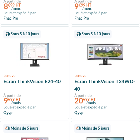
À partir de
À partir de
8
9
€99 HT
€99 HT
/mois
/mois
Loué et expédié par
Loué et expédié par
Fnac Pro
Fnac Pro
Sous 5 à 10 jours
Sous 5 à 10 jours
Lenovo
Lenovo
Ecran ThinkVision E24-40
Ecran ThinkVision T34WD-
40
À partir de
À partir de
9
20
€99 HT
€99 HT
/mois
/mois
Loué et expédié par
Loué et expédié par
Qyyp
Qyyp
Moins de 5 jours
Moins de 5 jours