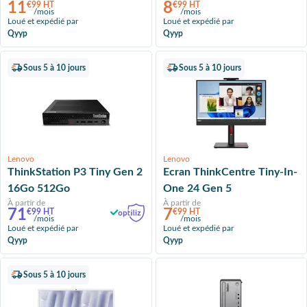
11
8
€99 HT
€99 HT
/mois
/mois
Loué et expédié par
Loué et expédié par
Qyyp
Qyyp
Sous 5 à 10 jours
Sous 5 à 10 jours
Lenovo
Lenovo
ThinkStation P3 Tiny Gen 2
Ecran ThinkCentre Tiny-In-
16Go 512Go
One 24 Gen 5
À partir de
À partir de
71
7
€99 HT
€99 HT
/mois
/mois
Loué et expédié par
Loué et expédié par
Qyyp
Qyyp
Sous 5 à 10 jours