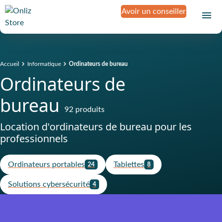
Avoir un conseiller
Accueil
Informatique
Ordinateurs de bureau
Ordinateurs de
bureau
92 produits
Location d'ordinateurs de bureau pour les
professionnels
Ordinateurs portables
Tablettes
24
8
Solutions cybersécurité
4
Produit assuré contre la casse, le