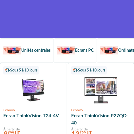
vol, la panne et l'oxydation
Sans franchise
D
é
c
o
u
v
r
e
z
Un loyer mensuel plus
compétitif, grâce à la valeur
résiduelle du produit
Unités centrales
Ecrans PC
Ordinate
Sous 5 à 10 jours
Sous 5 à 10 jours
Lenovo
Lenovo
Ecran ThinkVision T24-4V
Ecran ThinkVision P27QD-
40
À partir de
À partir de
€99 HT
€99 HT