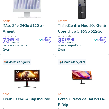
Apple
Lenovo
iMac 24p 24Go 512Go -
ThinkCentre Neo 50s Gen6
Argent
Core Ultra 5 16Go 512Go
À partir de
À partir de
73
38
€99 HT
€99 HT
/mois
/mois
Loué et expédié par
Loué et expédié par
Qyyp
Qyyp
Moins de 5 jours
Moins de 5 jours
AOC
LG
Ecran CU34G4 34p Incurvé
Ecran UltraWide 34U511A-
B 34p