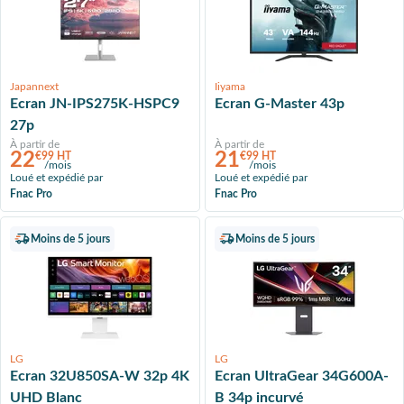
Japannext
Iiyama
Ecran JN-IPS275K-HSPC9
Ecran G-Master 43p
27p
À partir de
À partir de
22
21
€99 HT
€99 HT
/mois
/mois
Loué et expédié par
Loué et expédié par
Fnac Pro
Fnac Pro
Moins de 5 jours
Moins de 5 jours
LG
LG
Ecran 32U850SA-W 32p 4K
Ecran UltraGear 34G600A-
UHD Blanc
B 34p incurvé