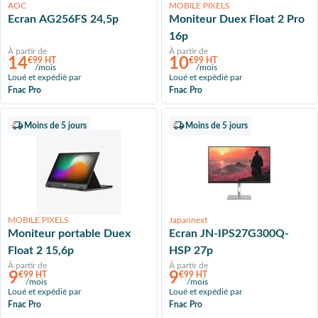
AOC
MOBILE PIXELS
Ecran AG256FS 24,5p
Moniteur Duex Float 2 Pro
16p
À partir de
À partir de
14
10
€99 HT
€99 HT
/mois
/mois
Loué et expédié par
Loué et expédié par
Fnac Pro
Fnac Pro
Moins de 5 jours
Moins de 5 jours
MOBILE PIXELS
Japannext
Moniteur portable Duex
Ecran JN-IPS27G300Q-
Float 2 15,6p
HSP 27p
À partir de
À partir de
9
9
€99 HT
€99 HT
/mois
/mois
Loué et expédié par
Loué et expédié par
Fnac Pro
Fnac Pro