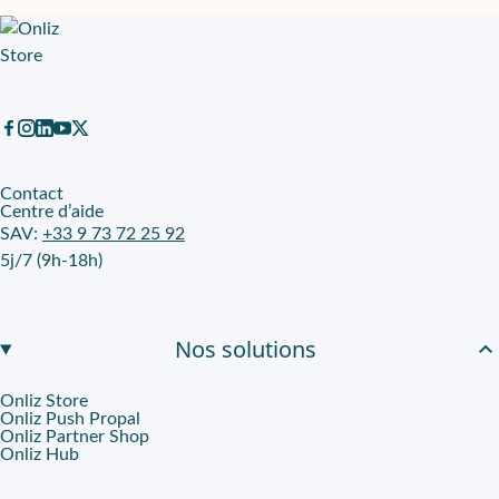
Une consommation pensée pour un parc d’écrans
La consommation
SDR 14 kWh
aide à garder un usage mesuré à 
Qyyp : louer simplement, équiper durablement
Avec Qyyp, la location longue durée devient un moyen direct d’é
Contact
Centre d’aide
SAV:
+33 9 73 72 25 92
5j/7 (9h-18h)
Nos solutions
Onliz Store
Onliz Push Propal
Onliz Partner Shop
Onliz Hub