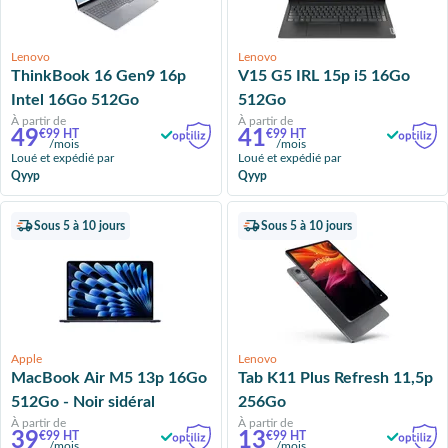
Lenovo
Lenovo
ThinkBook 16 Gen9 16p
V15 G5 IRL 15p i5 16Go
Intel 16Go 512Go
512Go
À partir de
À partir de
49
41
€99 HT
€99 HT
/mois
/mois
Loué et expédié par
Loué et expédié par
Qyyp
Qyyp
Sous 5 à 10 jours
Sous 5 à 10 jours
Apple
Lenovo
MacBook Air M5 13p 16Go
Tab K11 Plus Refresh 11,5p
512Go - Noir sidéral
256Go
À partir de
À partir de
39
13
€99 HT
€99 HT
/mois
/mois