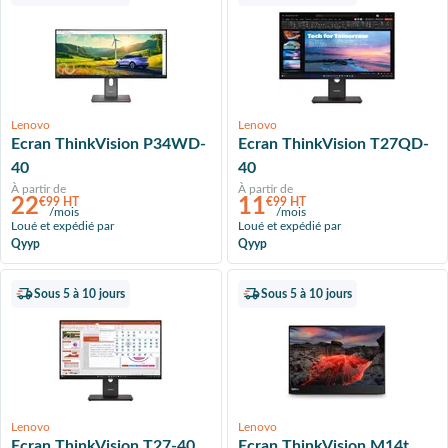
Lenovo
Lenovo
Ecran ThinkVision P34WD-
Ecran ThinkVision T27QD-
40
40
À partir de
À partir de
22
11
€99 HT
€99 HT
/mois
/mois
Loué et expédié par
Loué et expédié par
Qyyp
Qyyp
Sous 5 à 10 jours
Sous 5 à 10 jours
Lenovo
Lenovo
Ecran ThinkVision T27-40
Ecran ThinkVision M14t