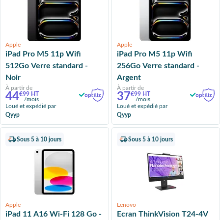
Apple
Apple
iPad Pro M5 11p Wifi
iPad Pro M5 11p Wifi
512Go Verre standard -
256Go Verre standard -
Noir
Argent
À partir de
À partir de
44
37
€99 HT
€99 HT
/mois
/mois
Loué et expédié par
Loué et expédié par
Qyyp
Qyyp
Sous 5 à 10 jours
Sous 5 à 10 jours
Apple
Lenovo
iPad 11 A16 Wi‑Fi 128 Go -
Ecran ThinkVision T24-4V