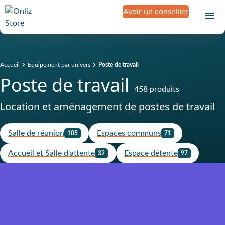
Avoir un conseiller
Accueil
Equipement par univers
Poste de travail
Poste de travail
458 produits
Location et aménagement de postes de travail
Salle de réunion
Espaces communs
105
71
Accueil et Salle d'attente
Espace détente
32
97
Produit assuré contre la casse, le
vol, la panne et l'oxydation
Sans franchise
D
é
c
o
u
v
r
e
z
Un loyer mensuel plus