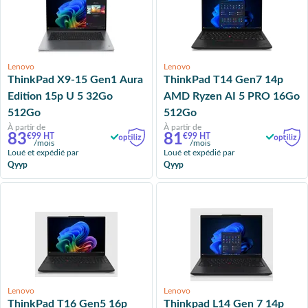
Lenovo
Lenovo
ThinkPad X9-15 Gen1 Aura
ThinkPad T14 Gen7 14p
Edition 15p U 5 32Go
AMD Ryzen AI 5 PRO 16Go
512Go
512Go
À partir de
À partir de
83
81
€99 HT
€99 HT
/mois
/mois
Loué et expédié par
Loué et expédié par
Qyyp
Qyyp
Lenovo
Lenovo
ThinkPad T16 Gen5 16p
Thinkpad L14 Gen 7 14p