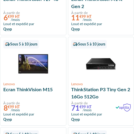
Gen 2
À partir de
À partir de
6
11
€99 HT
€99 HT
/mois
/mois
Loué et expédié par
Loué et expédié par
Qyyp
Qyyp
Sous 5 à 10 jours
Sous 5 à 10 jours
Lenovo
Lenovo
Ecran ThinkVision M15
ThinkStation P3 Tiny Gen 2
16Go 512Go
À partir de
À partir de
8
71
€99 HT
€99 HT
/mois
/mois
Loué et expédié par
Loué et expédié par
Qyyp
Qyyp