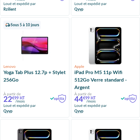
Loué et expédié par
Loué et expédié par
Rzilient
Qyyp
Sous 5 à 10 jours
Lenovo
Apple
Yoga Tab Plus 12.7p + Stylet
iPad Pro M5 11p Wifi
256Go
512Go Verre standard -
Argent
À partir de
À partir de
22
44
€99 HT
€99 HT
/mois
/mois
Loué et expédié par
Loué et expédié par
Qyyp
Qyyp