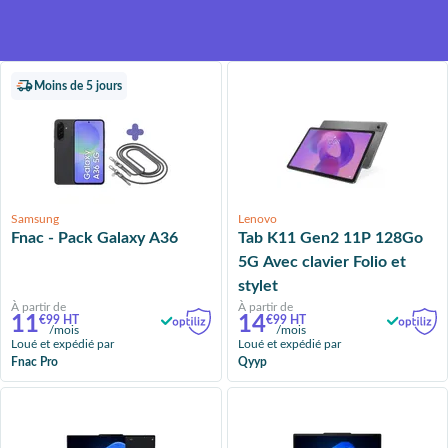
compétitif, grâce à la valeur
résiduelle du produit
Moins de 5 jours
Samsung
Lenovo
Fnac - Pack Galaxy A36
Tab K11 Gen2 11P 128Go
5G Avec clavier Folio et
stylet
À partir de
À partir de
11
14
€99 HT
€99 HT
/mois
/mois
Loué et expédié par
Loué et expédié par
Fnac Pro
Qyyp