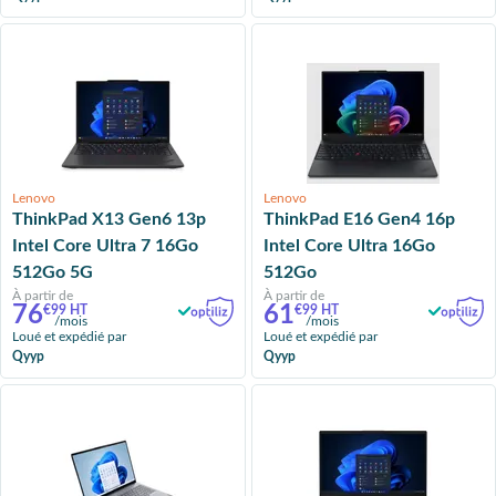
Lenovo
Lenovo
ThinkPad X13 Gen6 13p
ThinkPad E16 Gen4 16p
Intel Core Ultra 7 16Go
Intel Core Ultra 16Go
512Go 5G
512Go
À partir de
À partir de
76
61
€99 HT
€99 HT
/mois
/mois
Loué et expédié par
Loué et expédié par
Qyyp
Qyyp