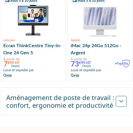
Sous 5 à 10 jours
Sous 5 à 10 jours
Lenovo
Apple
Ecran ThinkCentre Tiny-In-
iMac 24p 24Go 512Go -
One 24 Gen 5
Argent
À partir de
À partir de
7
73
€99 HT
€99 HT
/mois
/mois
Loué et expédié par
Loué et expédié par
Qyyp
Qyyp
Suivant
Aménagement de poste de travail :
confort, ergonomie et productivité