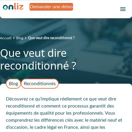
Demander une démo
Accueil
Blog
Que veut dire reconditionné ?
Que veut dire
reconditionné ?
Blog
Reconditionnés
Découvrez ce qu’implique réellement ce que veut dire
reconditionné et comment ce processus garantit des
équipements de qualité pour les professionnels. Vous
comprendrez les différences clés avec le matériel neuf et
d’occasion, le cadre légal en France, ainsi que les