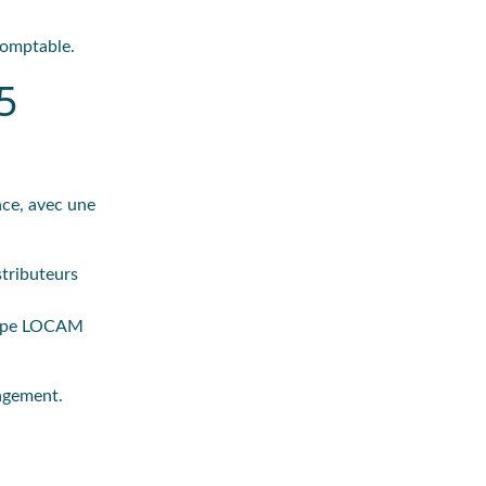
-comptable.
5
nce, avec une
stributeurs
roupe LOCAM
gagement.