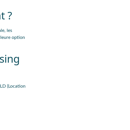
t ?
le, les
lleure option
asing
LLD (Location