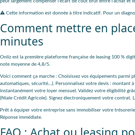
peut largement compenser l'écart de coût brut entre l'achat et le
⚠️ Cette information est donnée à titre indicatif. Pour un diagn
Comment mettre en place 
minutes
Onliz est la première plateforme française de leasing 100 % digi
note moyenne de 4,8/5.
Voici comment ça marche : Choisissez vos équipements parmi plu
automatiques, sécurité…). Personnalisez votre devis : montant à 
instantanément votre loyer mensuel. Validez votre éligibilité g
(filiale Crédit Agricole). Signez électroniquement votre contrat. 
Prêt à équiper votre entreprise sans immobiliser votre trésore
Réponse immédiate.
FAQ : Achat ou leasing po