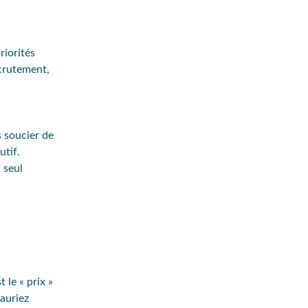
riorités
ecrutement,
s soucier de
utif.
 seul
 le « prix »
 auriez