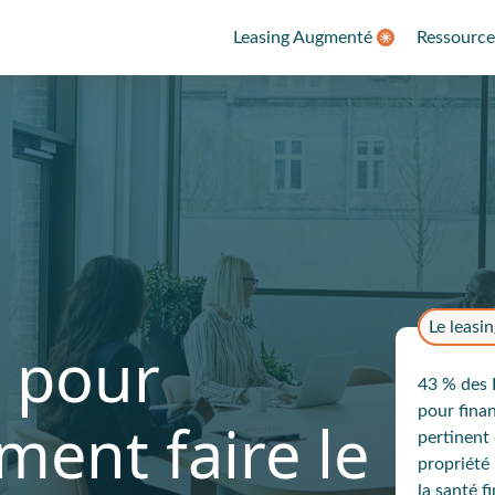
Leasing Augmenté
Ressource
Le leasi
g pour
43 % des P
pour fina
ment faire le
pertinent 
propriété 
la santé f