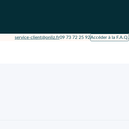
service-client@onliz.fr
09 73 72 25 92
Accéder à la F.A.Q.