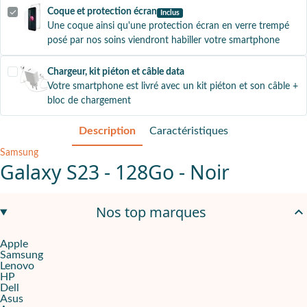
Coque et protection écran
Inclus
Une coque ainsi qu'une protection écran en verre trempé
posé par nos soins viendront habiller votre smartphone
Chargeur, kit piéton et câble data
Votre smartphone est livré avec un kit piéton et son câble +
bloc de chargement
Description
Caractéristiques
Samsung
Galaxy S23 - 128Go - Noir
Une expérience numérique fluide
Nos top marques
Le
Samsung Galaxy S23 128Go - Noir
allie puissance et fluidit
Apple
Samsung
Un appareil qui redéfinit la photographie mobile
Lenovo
HP
Doté d’un appareil photo principal de
50 MP
, le
Galaxy S23
vous 
Dell
Asus