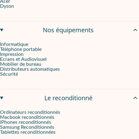
Acer
Design élégant et sécurité avancée
Dyson
Le
Samsung Galaxy S23
résiste à divers environnements comme la
Smartphone proposé en leasing sur Onliz.fr
Nos équipements
Le
Samsung Galaxy S23 128Go - Noir
est disponible en leasing 
Informatique
Téléphone portable
Impression
Ecrans et Audiovisuel
Mobilier de bureau
Distributeurs automatiques
Sécurité
Le reconditionné
Ordinateurs reconditionnés
Macbook reconditionnés
iPhones reconditionnés
Samsung Reconditionnés
Tablettes reconditionnées