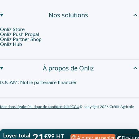
Nos solutions
Onliz Store
Onliz Push Propal
Onliz Partner Shop
Onliz Hub
À propos de Onliz
LOCAM: Notre partenaire financier
Mentions légales
Politique de confidentialité
CGU
© copyright 2026 Crédit Agricole
Loyer total
21
€99 HT
Ajouter au panier
Devis p