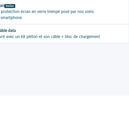
ran
Inclus
 protection écran en verre trempé posé par nos soins
re smartphone
câble data
vré avec un kit piéton et son câble + bloc de chargement