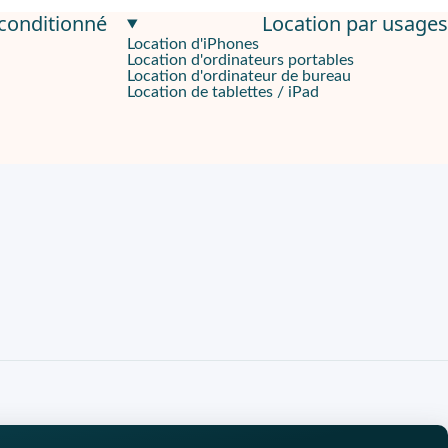
econditionné
Location par usages
Location d'iPhones
Location d'ordinateurs portables
OLED de 6,2 pouces
avec une résolution de
2340 x 1080 pixels
Location d'ordinateur de bureau
Location de tablettes / iPad
pal de 50 MP
permet de capturer des images nettes et précises, m
fiter d'Internet à des vitesses ultra-rapides, idéales pour regard
és. Ces solutions permettent un accès simple et économique à la 