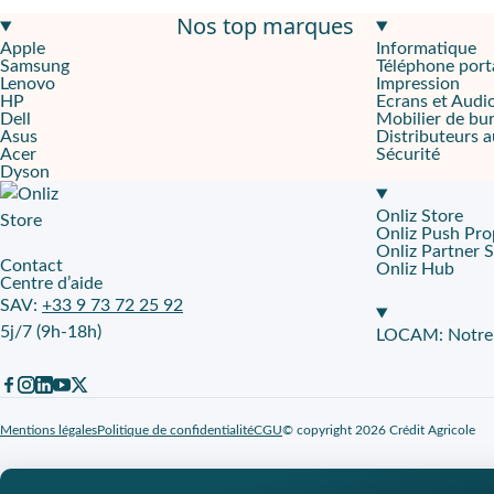
Nos top marques
Un design soigné et une puissance optimale dans un smartphon
Apple
Informatique
Samsung
Téléphone port
Le Samsung Galaxy S24 128Go Noir combine performance et élég
Lenovo
Impression
HP
Ecrans et Audi
Dell
Mobilier de bu
Asus
Distributeurs 
Capturez l’instant avec des photos et vidéos impressionnantes 
Acer
Sécurité
Dyson
Le Galaxy S24 est équipé d'un appareil photo arrière avec
trois 
Onliz Store
Une connectivité avancée et une sécurité optimale avec ce sma
Onliz Push Pro
Onliz Partner 
Contact
Onliz Hub
Ce smartphone offre une connectivité de pointe pour une utilisati
Centre d’aide
SAV:
+33 9 73 72 25 92
Accédez facilement au Galaxy S24 grâce aux options de leasing 
5j/7 (9h-18h)
LOCAM: Notre p
Grâce au partenariat entre
Onliz
et
Leasephone
, le Galaxy S24 e
Mentions légales
Politique de confidentialité
CGU
© copyright 2026 Crédit Agricole