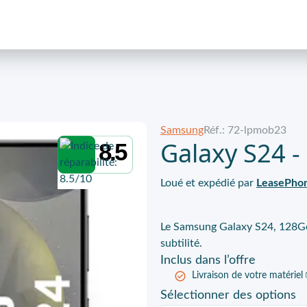
Samsung
Réf.: 72-lpmob23
Galaxy S24 -
8.5
Loué et expédié par
LeasePho
Le Samsung Galaxy S24, 128Go
subtilité.
Inclus
dans l’offre
Livraison de votre matériel
Sélectionner
des options