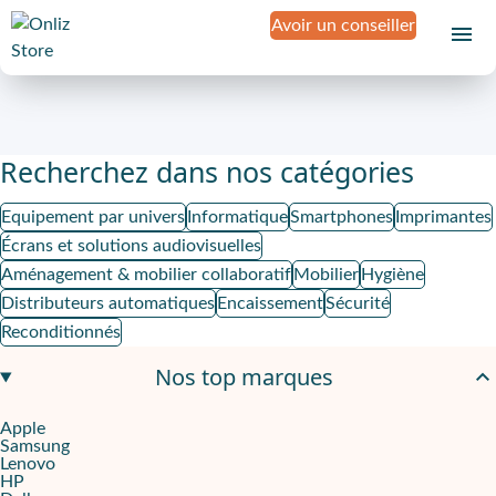
Avoir un conseiller
Recherchez dans nos catégories
Equipement par univers
Informatique
Smartphones
Imprimantes
Écrans et solutions audiovisuelles
Aménagement & mobilier collaboratif
Mobilier
Hygiène
Distributeurs automatiques
Encaissement
Sécurité
Reconditionnés
Nos top marques
Apple
Samsung
Lenovo
HP