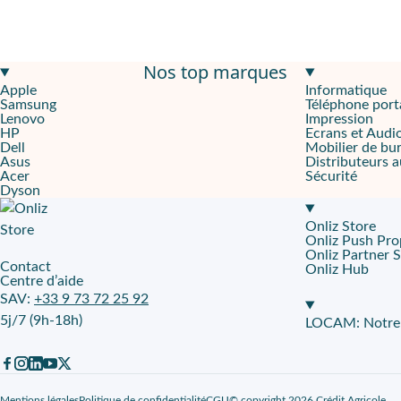
Nos top marques
Apple
Informatique
Samsung
Téléphone port
Lenovo
Impression
HP
Ecrans et Audi
Dell
Mobilier de bu
Asus
Distributeurs 
Acer
Sécurité
Dyson
Onliz Store
Onliz Push Pro
Onliz Partner 
Contact
Onliz Hub
Centre d’aide
SAV:
+33 9 73 72 25 92
5j/7 (9h-18h)
LOCAM: Notre p
Mentions légales
Politique de confidentialité
CGU
© copyright 2026 Crédit Agricole