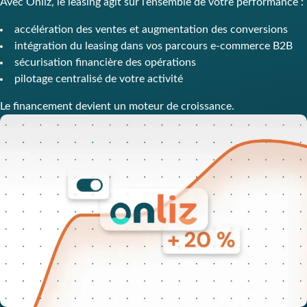
Avec Onliz, le leasing agit sur l’ensemble de votre performance :
accélération des ventes et augmentation des conversions
intégration du leasing dans vos parcours e‑commerce B2B
sécurisation financière des opérations
pilotage centralisé de votre activité
Le financement devient un moteur de croissance.