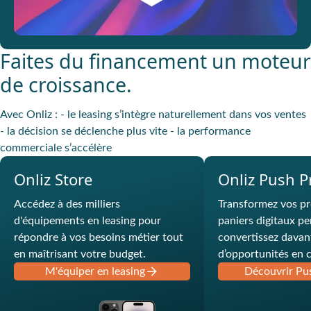
Faites du financement un moteur
de croissance.
Avec Onliz : - le leasing s’intègre naturellement dans vos ventes
- la décision se déclenche plus vite - la performance
commerciale s’accélère
Onliz Store
Onliz Push P
Accédez à des milliers
Transformez vos pr
d'équipements en leasing pour
paniers digitaux pe
répondre à vos besoins métier tout
convertissez davan
en maîtrisant votre budget.
d’opportunités en 
M'équiper en leasing
Découvrir Pu