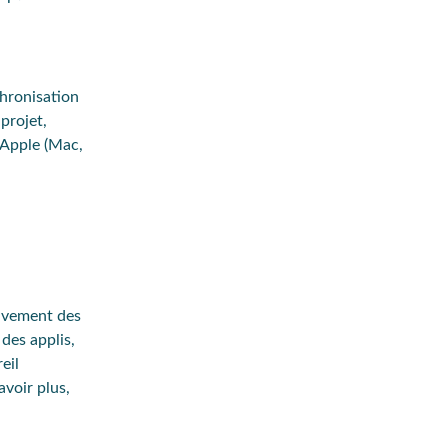
chronisation
projet,
 Apple (Mac,
tivement des
des applis,
eil
voir plus,