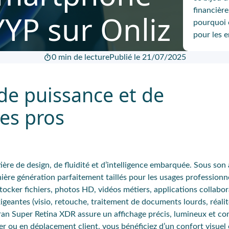
financièr
YP sur Onliz
pourquoi 
pour les e
0 min de lecture
Publié le 21/07/2025
de puissance et de
es pros
tière de design, de fluidité et d’intelligence embarquée. Sous so
e génération parfaitement taillés pour les usages professionnel
ocker fichiers, photos HD, vidéos métiers, applications collabor
exigeantes (visio, retouche, traitement de documents lourds, réali
ran Super Retina XDR assure un affichage précis, lumineux et co
er ou en déplacement client, vous bénéficiez d’un confort visuel