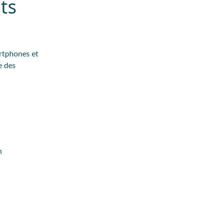
ts
artphones et
e des
n