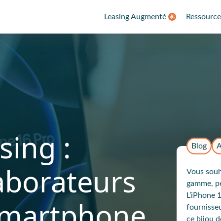
Leasing Augmenté
Ressource
sing :
Blog
A
aborateurs
Vous souh
gamme, pe
L’iPhone 1
 smartphone
fournisse
ce bijou 