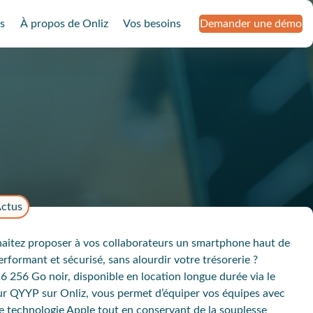
s
À propos de Onliz
Vos besoins
Demander une démo
ctus
aitez proposer à vos collaborateurs un smartphone haut de
rformant et sécurisé, sans alourdir votre trésorerie ?
6 256 Go noir, disponible en location longue durée via le
ur QYYP sur Onliz, vous permet d’équiper vos équipes avec
de technologie Apple tout en conservant de la souplesse