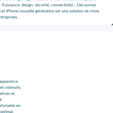
e. Puissance, design, sécurité, connectivité… Découvrez
cet iPhone nouvelle génération est une solution de choix
ntreprises.
n apparence
s intensifs.
atives et
té
nfortable en
 optimal.