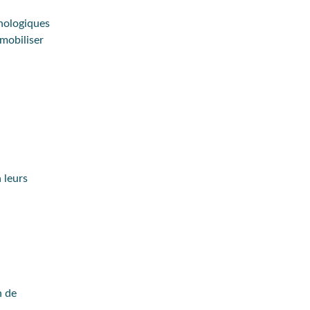
nologiques
mobiliser
 leurs
n de