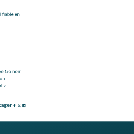
 fiable en
56 Go noir
 un
liz.
tager