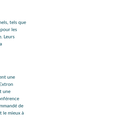
els, tels que
 pour les
. Leurs
la
tent une
Extron
nt une
onférence
ecommandé de
t le mieux à