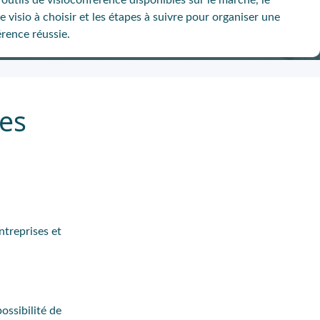
 outils de visioconférence disponibles sur le marché, le
 visio à choisir et les étapes à suivre pour organiser une
érence réussie.
ses
ntreprises et
ossibilité de