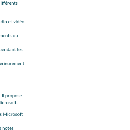
ifférents
udio et vidéo
uments ou
 pendant les
ltérieurement
 Il propose
Microsoft.
ns Microsoft
s notes