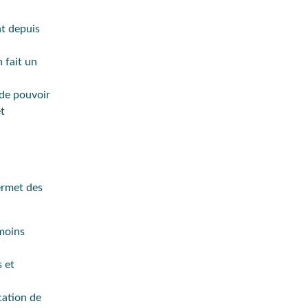
nt depuis
 fait un
 de pouvoir
t
ermet des
moins
s et
cation de