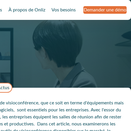
s
À propos de Onliz
Vos besoins
Demander une démo
ctus
s de visioconférence, que ce soit en terme d'équipements mais
ogiciels, sont essentiels pour les entreprises. Avec l'essor du
l, les entreprises équipent les salles de réunion afin de rester
s et productives. Dans cet article, nous examinerons les