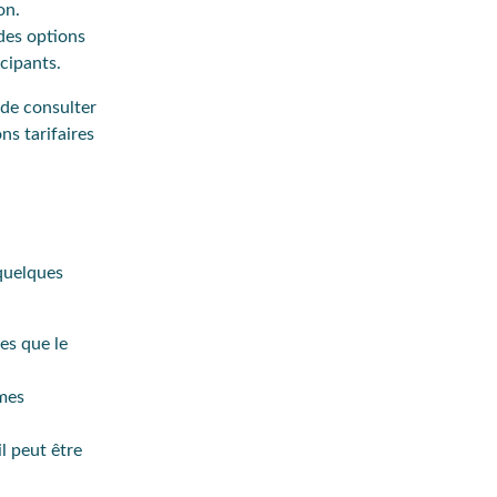
on.
des options
icipants.
 de consulter
ns tarifaires
 quelques
es que le
èmes
l peut être