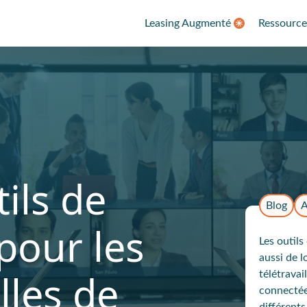
Leasing Augmenté
Ressource
ils de
Blog
A
pour les
Les outil
aussi de l
lles de
télétravai
connectée