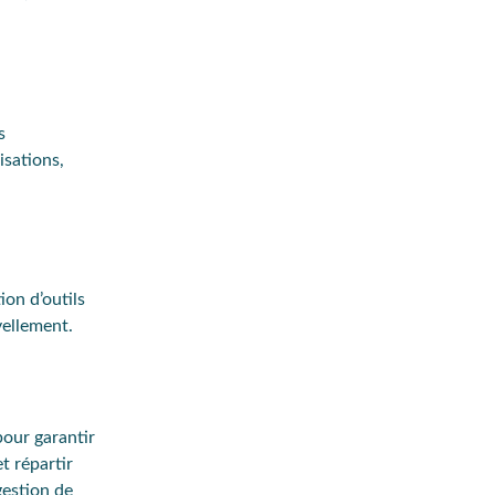
s
isations,
ion d’outils
vellement.
pour garantir
t répartir
gestion de