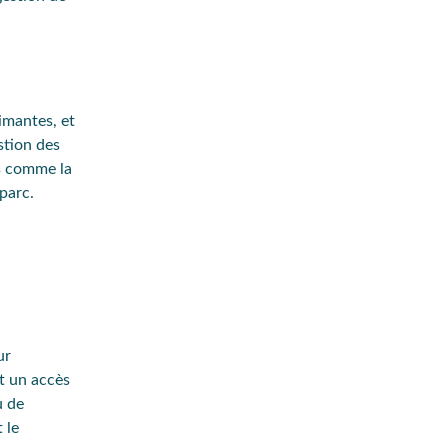
imantes, et
stion des
es comme la
e parc.
ur
nt un accès
u de
 le