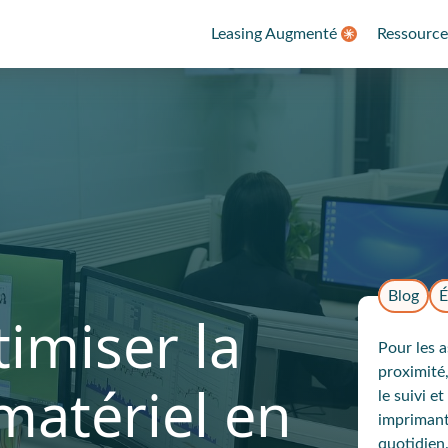
Leasing Augmenté
Ressource
Blog
É
timiser la
Pour les 
proximité,
matériel en
le suivi 
imprimant
quotidien