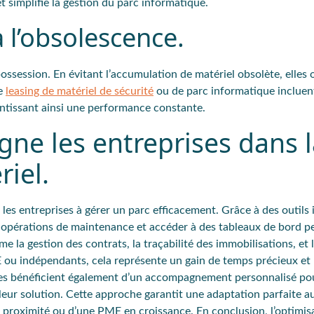
t simplifie la gestion du parc informatique.
à l’obsolescence.
possession. En évitant l’accumulation de matériel obsolète, elles 
de
leasing de matériel de sécurité
ou de parc informatique incluen
rantissant ainsi une performance constante.
e les entreprises dans l
riel.
s entreprises à gérer un parc efficacement. Grâce à des outils in
es opérations de maintenance et accéder à des tableaux de bord p
la gestion des contrats, la traçabilité des immobilisations, et l
E ou indépendants, cela représente un gain de temps précieux et
ises bénéficient également d’un accompagnement personnalisé pou
eur solution. Cette approche garantit une adaptation parfaite a
 proximité ou d’une PME en croissance. En conclusion, l’optimisa