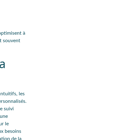
optimisent à
t souvent
a
tuitifs, les
ersonnalisés.
e suivi
 une
r le
ux besoins
tion de la