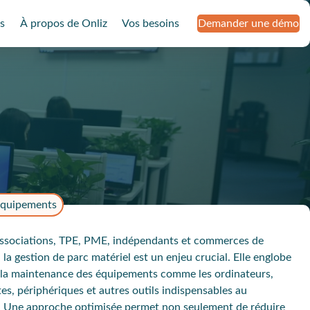
s
À propos de Onliz
Vos besoins
Demander une démo
quipements
associations, TPE, PME, indépendants et commerces de
 la gestion de parc matériel est un enjeu crucial. Elle englobe
et la maintenance des équipements comme les ordinateurs,
es, périphériques et autres outils indispensables au
. Une approche optimisée permet non seulement de réduire