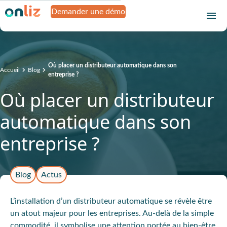
Demander une démo
Où placer un distributeur automatique dans son
Accueil
Blog
entreprise ?
Où placer un distributeur
automatique dans son
entreprise ?
Blog
Actus
L’installation d’un distributeur automatique se révèle être
un atout majeur pour les entreprises. Au-delà de la simple
commodité, il symbolise une attention portée au bien-être