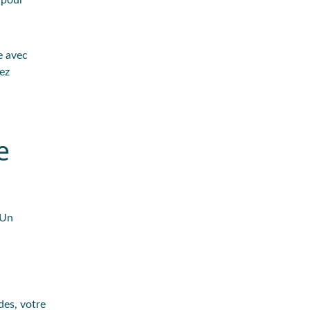
 pour
e avec
ez
e
 Un
des, votre