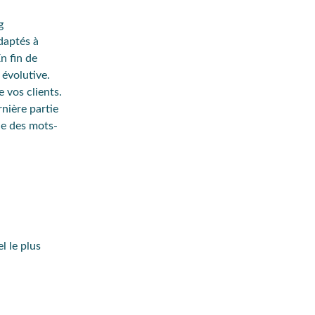
g
daptés à
n fin de
 évolutive.
 vos clients.
rnière partie
le des mots-
l le plus