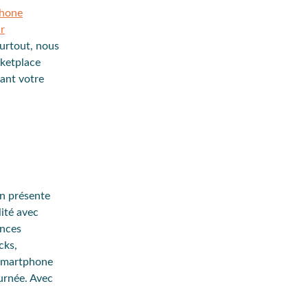
phone
r
surtout, nous
ketplace
tant votre
on présente
ité
avec
ances
cks
,
 smartphone
ournée. Avec