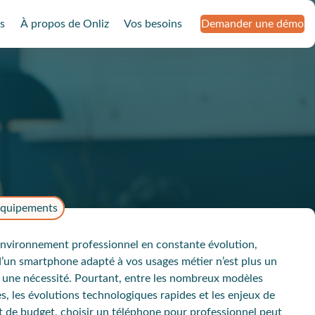
s
À propos de Onliz
Vos besoins
Demander une démo
quipements
nvironnement professionnel en constante évolution,
d’un smartphone adapté à vos usages métier n’est plus un
s une nécessité. Pourtant, entre les nombreux modèles
s, les évolutions technologiques rapides et les enjeux de
et de budget, choisir un téléphone pour professionnel peut