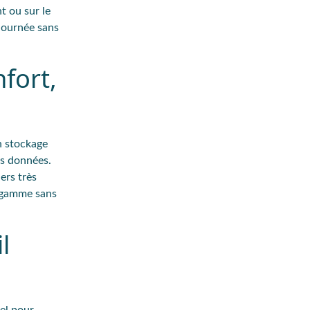
t ou sur le
journée sans
fort,
n stockage
os données.
ers très
n gamme sans
l