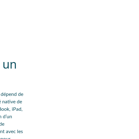
r un
t dépend de
é
native de
ook, iPad,
n d’un
de
nt avec les