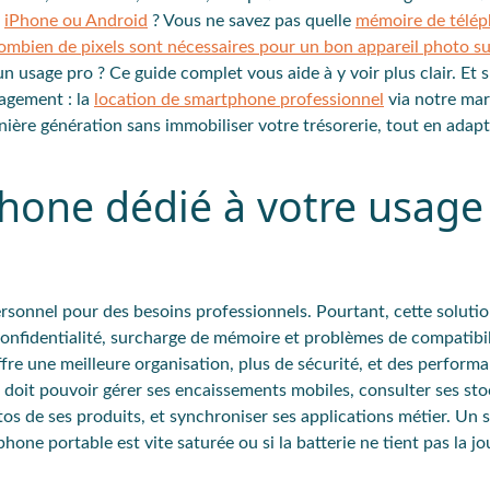
e
iPhone ou Android
? Vous ne savez pas quelle
mémoire de télé
ombien de pixels sont nécessaires pour un bon appareil photo su
n usage pro ? Ce guide complet vous aide à y voir plus clair. Et 
agement : la
location de smartphone professionnel
via notre mar
nière génération sans immobiliser votre trésorerie, tout en adap
phone dédié à votre usage
ersonnel pour des besoins professionnels
. Pourtant, cette soluti
onfidentialité
,
surcharge de mémoire
et
problèmes de compatibil
fre une meilleure organisation, plus de sécurité, et des perform
Il doit pouvoir
gérer ses encaissements mobiles
,
consulter ses sto
s de ses produits, et synchroniser ses applications métier. Un
hone portable est vite saturée ou si la batterie ne tient pas la j