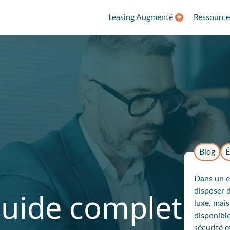
Leasing Augmenté
Ressource
Blog
É
Dans un e
guide complet
disposer 
luxe, mai
disponible
sécurité 