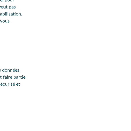
iel pour
veut pas
abilisation.
 vous
os données
 faire partie
écurisé
et