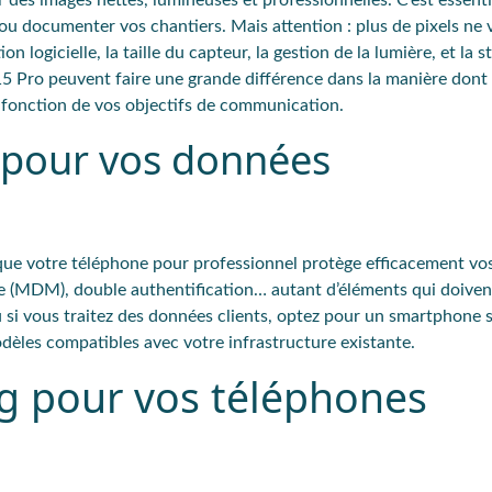
r des images nettes
,
lumineuses
et
professionnelles
. C’est essent
 ou documenter vos chantiers. Mais attention : plus de pixels ne 
 logicielle, la taille du capteur, la gestion de la lumière, et la st
15 Pro
peuvent faire une grande différence dans la manière dont
n fonction de vos objectifs de communication.
f pour vos données
 que votre téléphone pour professionnel protège efficacement v
nce (MDM), double authentification… autant d’éléments qui doivent
 si vous traitez des
données clients
,
optez pour un smartphone s
dèles compatibles avec votre infrastructure existante.
ng pour vos téléphones