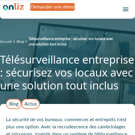
Demander une démo
Télésurveillance entreprise : sécurisez vos locaux avec
Accueil
Blog
une solution tout inclus
Télésurveillance entreprise
: sécurisez vos locaux avec
une solution tout inclus
Blog
Actus
La sécurité de vos bureaux, commerces et entrepôts n’est
plus une option. Avec la recrudescence des cambriolages
et intrusions, investir dans un système de télésurveillance