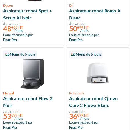
Dyson
Dji
Aspirateur robot Spot +
Aspirateur robot Romo A
Scrub AI Noir
Blanc
À partir de
À partir de
48
50
€99 HT
€99 HT
/mois
/mois
Loué et expédié par
Loué et expédié par
Fnac Pro
Fnac Pro
Moins de 5 jours
Moins de 5 jours
Narwal
Roborock
Aspirateur robot Flow 2
Aspirateur robot Qrevo
Noir
Curv 2 Flowx Blanc
À partir de
À partir de
53
36
€99 HT
€99 HT
/mois
/mois
Loué et expédié par
Loué et expédié par
Fnac Pro
Fnac Pro