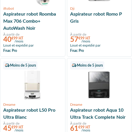
iRobot
Dji
Aspirateur robot Roomba
Aspirateur robot Romo P
Max 706 Combo+
Gris
AutoWash Noir
À partir de
À partir de
40
57
€99 HT
€99 HT
/mois
/mois
Loué et expédié par
Loué et expédié par
Fnac Pro
Fnac Pro
Moins de 5 jours
Moins de 5 jours
Dreame
Dreame
Aspirateur robot L50 Pro
Aspirateur robot Aqua 10
Ultra Blanc
Ultra Track Complete Noir
À partir de
À partir de
45
61
€99 HT
€99 HT
/mois
/mois