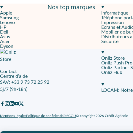
Nos top marques
5G
et
Wi‑Fi 6
pour travailler et partager vite, même en déplace
Apple
Informatique
Samsung
Téléphone port
Android 15
pour piloter applis, fichiers et échanges au quotidien
Lenovo
Impression
HP
Ecrans et Audi
128 Go
,
IP68
,
48 Mpx
Dell
Mobilier de bu
Asus
Distributeurs 
Acer
Sécurité
Pensée pour les équipes terrain et les métiers mobiles qui altern
Dyson
Mobile, solide, prête pour le terrain
Onliz Store
Onliz Push Pro
La
Core M6
s’adresse aux professionnels qui passent du bureau 
Onliz Partner 
Contact
Onliz Hub
Centre d’aide
Une prise en main fluide, même en mouvement
SAV:
+33 9 73 72 25 92
5j/7 (9h-18h)
La
Core M6
tient facilement dans une poche grâce à ses 17,28 cm
LOCAM: Notre p
Une autonomie pensée pour les journées qui débordent
Les déplacements s’enchaînent quand les rendez-vous glissent et
Mentions légales
Politique de confidentialité
CGU
© copyright 2026 Crédit Agricole
De la vitesse réseau aux usages collaboratifs