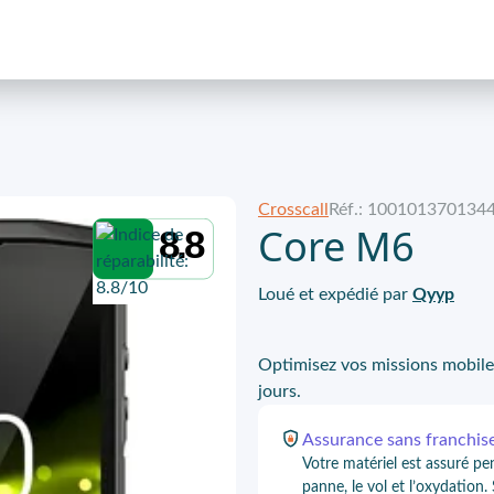
Crosscall
Réf.: 100101370134
Core M6
8.8
Loué et expédié par
Qyyp
Optimisez vos missions mobile
jours.
Assurance
sans franchis
Votre matériel est assuré pe
panne, le vol et l’oxydation.