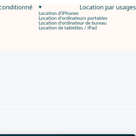
econditionné
Location par usages
Location d'iPhones
Location d'ordinateurs portables
Location d'ordinateur de bureau
Location de tablettes / iPad
 simplifient les journées rythmées, même hors des murs.
s, comme consulter une fiche client ou valider une intervention.
e de surveiller le pourcentage à chaque appel. Cette endurance so