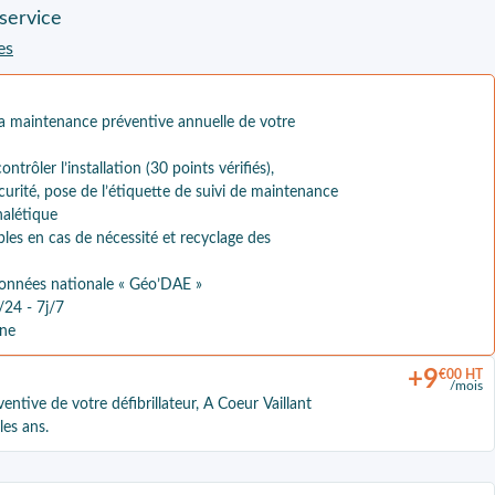
service
es
la maintenance préventive annuelle de votre
ontrôler l’installation (30 points vérifiés),
curité, pose de l’étiquette de suivi de maintenance
gnalétique
s en cas de nécessité et recyclage des
données nationale « Géo’DAE »
/24 - 7j/7
nne
+
9
€00 HT
/mois
ntive de votre défibrillateur, A Coeur Vaillant
les ans.