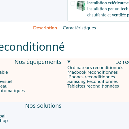
Installation extérieure
Installation par un tech
chauffante et ventilée 
Description
Caractéristiques
reconditionné
Nos équipements
Le r
ispositif médical. C'est un outil vital dans la lutte contre les
Ordinateurs reconditionnés
able
Macbook reconditionnés
iPhones reconditionnés
ovisuel
Samsung Reconditionnés
est facilement transportable et peut être utilisé dans une vari
reau
Tablettes reconditionnées
automatiques
Nos solutions
 500P est sa technologie unique appelée "CPR Advisor". Cette fon
pal
ilisateur à travers chaque étape du processus de défibrillation. L
Shop