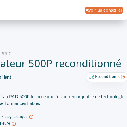
Avoir un conseiller
0PREC
llateur 500P reconditionné
illant
Reconditionné
ritan PAD 500P incarne une fusion remarquable de technologie
 performances fiables
 kit signalétique
érieure