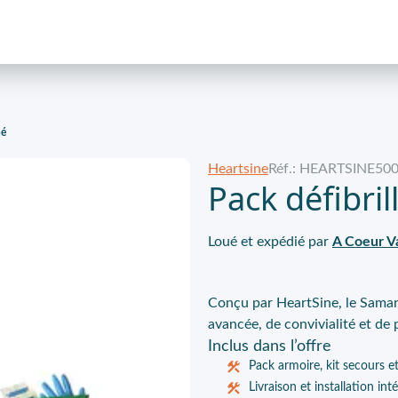
né
Heartsine
Réf.: HEARTSINE50
Pack défibri
Loué et expédié par
A Coeur Va
Conçu par HeartSine, le Sama
avancée, de convivialité et de
Inclus
dans l’offre
Pack armoire, kit secours et
Livraison et installation int