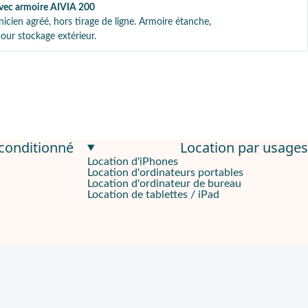
 avec armoire AIVIA 200
nicien agréé, hors tirage de ligne. Armoire étanche,
pour stockage extérieur.
econditionné
Location par usages
 arrêts cardiaques soudains, offrant une combinaison exceptionnel
Location d'iPhones
Location d'ordinateurs portables
Location d'ordinateur de bureau
Location de tablettes / iPad
été d'environnements, des espaces publics aux établissements de 
ctionnalité analyse la qualité des compressions thoraciques eff
es instructions vocales claires et concises, associées à des indic