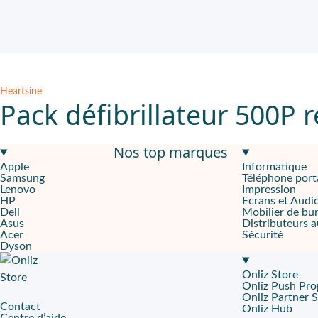
Heartsine
Pack défibrillateur 500P 
Nos top marques
Le défibrillateur Samaritan PAD 500P est bien plus qu'un simple d
Apple
Informatique
Samsung
Téléphone port
Conçu pour résister et être emporté partout
Lenovo
Impression
HP
Ecrans et Audi
Doté d'une conception compacte et légère, le Samaritan PAD 500P 
Dell
Mobilier de bu
Asus
Distributeurs 
Acer
Sécurité
Capable de vous accompagner dans les situations d'urgence
Dyson
L'une des caractéristiques les plus innovantes du Samaritan PAD
Onliz Store
Onliz Push Pro
Le Samaritan PAD 500P est également équipé d'une voix guidant l'ut
Onliz Partner 
Contact
Onliz Hub