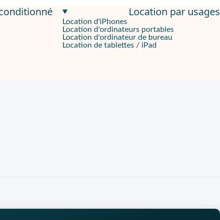
econditionné
Location par usages
Location d'iPhones
Location d'ordinateurs portables
re efficacement plusieurs tâches simultanément sans ralentissem
Location d'ordinateur de bureau
Location de tablettes / iPad
, même en basse lumière. Le
capteur principal de 50 mégapixels
es
. Et grâce à la
charge rapide 15W
, quelques instants suffisent 
à notre partenariat avec
e-Recycle
, vous bénéficiez d'un smartph