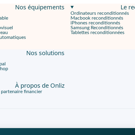
Nos équipements
Le r
Ordinateurs reconditionnés
able
Macbook reconditionnés
seur Helio G80 Mediatek
et de
4 Go de RAM
, ce smartphone gè
iPhones reconditionnés
ovisuel
Samsung Reconditionnés
reau
Tablettes reconditionnées
automatiques
 son
triple capteur photo
, capturez des photos riches en détails
Nos solutions
 exceptionnelle pouvant atteindre deux jours, selon l'utilisation
pal
Shop
À propos de Onliz
 maintenant ce smartphone de
Samsung
sans vous ruiner. Grâce 
artenaire financier