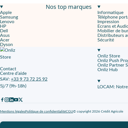
Nos top marques
Un équilibre parfait entre performance et polyvalence
Apple
Informatique
Samsung
Téléphone port
Libérez votre potentiel avec le
Galaxy A14 4G
. Équipé du
proces
Lenovo
Impression
HP
Ecrans et Audi
Immortalisez chaque instant avec le Galaxy A14
Dell
Mobilier de bu
Asus
Distributeurs 
Acer
Sécurité
Photographiez sous tous les angles avec le
Galaxy A14
. Grâce à
Dyson
Grande autonomie et sécurisé
Onliz Store
Avec sa
batterie de 5000 mAh
, le
Galaxy A14
offre une autonomie
Onliz Push Pro
Onliz Partner 
Contact
Onliz Hub
Louez votre Galaxy A14 64Go avec Onliz et e-Recycle
Centre d’aide
SAV:
+33 9 73 72 25 92
Le
Galaxy A14
en leasing ? C'est possible avec
Onliz
! Louez dès
5j/7 (9h-18h)
LOCAM: Notre p
Mentions légales
Politique de confidentialité
CGU
© copyright 2026 Crédit Agricole