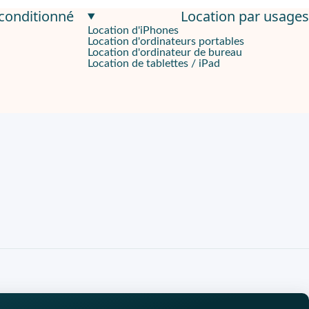
econditionné
Location par usages
Location d'iPhones
Location d'ordinateurs portables
ce dernier assure une utilisation fluide, que vous jouiez, navigui
Location d'ordinateur de bureau
Location de tablettes / iPad
ques pour offrir des couleurs vibrantes et des noirs très profonds
vous soucier de recharger fréquemment. Si la batterie est à plat,
ions à cet effet avec
E-Recycle
, un expert en reconditionnement 