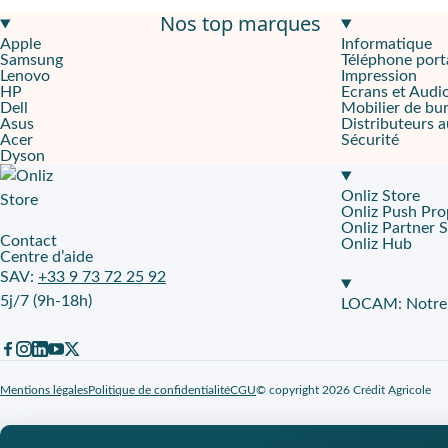
Nos top marques
Performances puissantes et stockage généreux
Apple
Informatique
Samsung
Téléphone port
Le
Galaxy A32
possède un processeur octo-core, avec huit cœu
Lenovo
Impression
Écran Full HD et design raffiné
HP
Ecrans et Audi
Dell
Mobilier de bu
Asus
Distributeurs 
Le
Galaxy A32
se distingue par son
écran Super AMOLED de 6,4
Acer
Sécurité
Dyson
Autonomie et fonctionnalités de sécurité
Onliz Store
La
batterie de 5000 mAh du Galaxy A32
offre une autonomie suff
Onliz Push Pro
Onliz Partner 
Louez un Galaxy A32 sur Onliz.fr
Contact
Onliz Hub
Centre d’aide
Avec
Onliz.fr
, vous pouvez louer le
Galaxy A32
sans avance finan
SAV:
+33 9 73 72 25 92
5j/7 (9h-18h)
LOCAM: Notre p
Mentions légales
Politique de confidentialité
CGU
© copyright 2026 Crédit Agricole