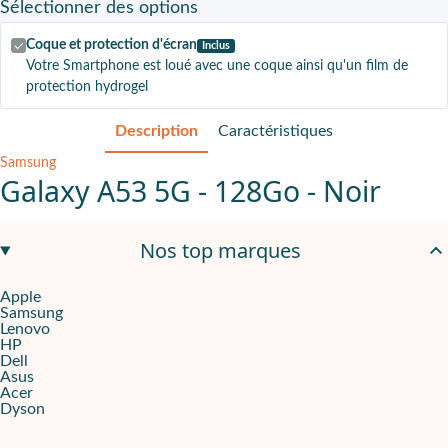
Sélectionner
des options
Coque et protection d'écran
Inclus
Votre Smartphone est loué avec une coque ainsi qu'un film de
protection hydrogel
Description
Caractéristiques
Samsung
Galaxy A53 5G - 128Go - Noir
Un très bon rapport qualité-prix
Nos top marques
Le Samsung A53 est un smartphone de milieu de gamme qui offre de
Apple
Des fonctionnalités idéales pour créer de beaux visuels
Samsung
Lenovo
L'écran immersif Infinity-O du Samsung A53 profite d'une taille
HP
Dell
Asus
Reconditionné = budget maîtrisé
Acer
Dyson
Votre Samsung A53 vous sera livré en ayant eu toutes les vérific