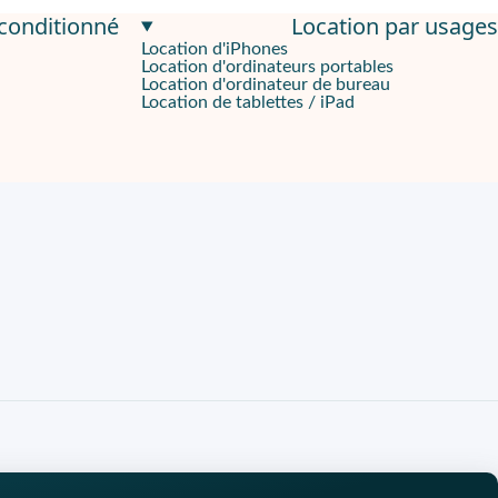
econditionné
Location par usages
Location d'iPhones
Location d'ordinateurs portables
niveaux. Le Samsung Galacy S24+ vous promet effectivement une u
Location d'ordinateur de bureau
Location de tablettes / iPad
s vidéos d'une qualité exceptionnelle. Son téléobjectif x3 de 10
icielle. Vous découvrez un objet lors de recherches sur internet 