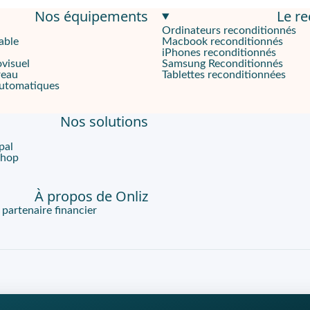
Nos équipements
Le r
puissante
Ordinateurs reconditionnés
able
Macbook reconditionnés
ls qui sont à la recherche d'un téléphone performant à tous les 
iPhones reconditionnés
ovisuel
Samsung Reconditionnés
reau
Tablettes reconditionnées
automatiques
pteur principal de 50 mégapixels, garantissant des photos et de
Nos solutions
pal
plorez toutes les possibilités offertes par l'intelligence artif
Shop
À propos de Onliz
artenaire financier