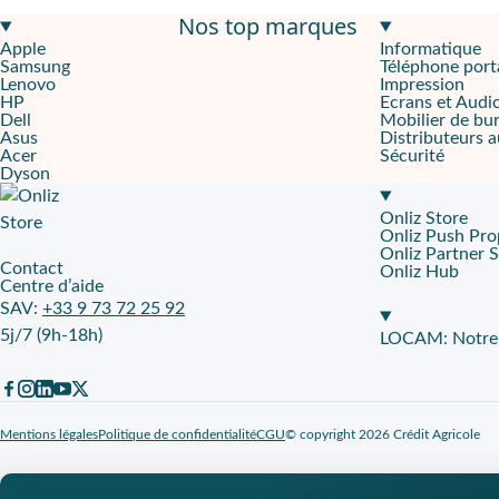
Nos top marques
Un téléphone haut de gamme, équipé d'une configuration ultra 
Apple
Informatique
Samsung
Téléphone port
Un smartphone qui conviendra parfaitement pour les professionne
Lenovo
Impression
HP
Ecrans et Audi
Grand écran, et une excellente performance en photographie
Dell
Mobilier de bu
Asus
Distributeurs 
Acer
Sécurité
Le Samsung S24+ vous offre des possibilités infinies avec son ca
Dyson
L'Intelligence Artificielle vous seconde dans votre quotidien
Onliz Store
Onliz Push Pro
Plongez dans un monde d'innovation avec votre Samsung S24+ et ex
Onliz Partner 
Contact
Onliz Hub
Centre d’aide
Couleur
: Noir
SAV:
+33 9 73 72 25 92
5j/7 (9h-18h)
LOCAM: Notre p
Mentions légales
Politique de confidentialité
CGU
© copyright 2026 Crédit Agricole