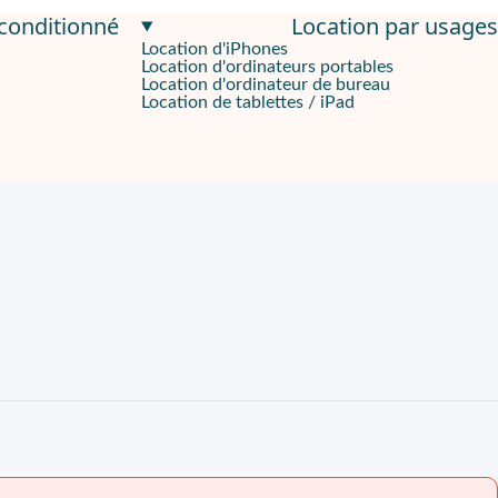
econditionné
Location par usages
Location d'iPhones
Location d'ordinateurs portables
de travail de taille réduite à moyenne. Elle est aussi parfaite p
Location d'ordinateur de bureau
Location de tablettes / iPad
t au sein de ses différentes options. Vous pourrez aisément passe
rges ou ré-approvisionnement de toners / cartouches peuvent êtr