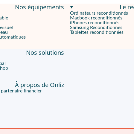
Nos équipements
Le r
Ordinateurs reconditionnés
able
Macbook reconditionnés
rmant qui sera idéal pour les petites entreprises et les espaces 
iPhones reconditionnés
ovisuel
Samsung Reconditionnés
reau
Tablettes reconditionnées
automatiques
ifonction est facile d'utilisation. Vous naviguerez intuitivemen
Nos solutions
pal
Shop
À propos de Onliz
artenaire financier
 sont fournis avec un jeu de toner / cartouches neuf. Les recha