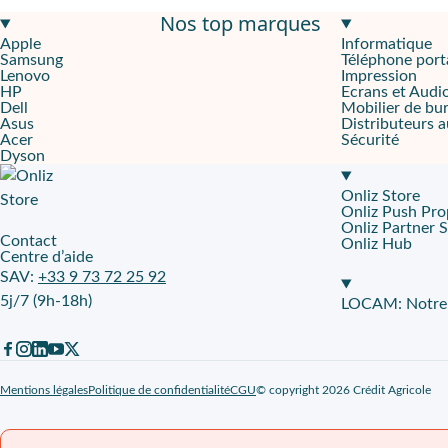
Nos top marques
Une imprimante rapide adapté pour les petits bureaux
Apple
Informatique
Samsung
Téléphone port
L'imprimante compacte A4 couleur MX-C428PEU est un appareil perfo
Lenovo
Impression
HP
Ecrans et Audi
Sécurisée et économe
Dell
Mobilier de bu
Asus
Distributeurs 
Acer
Sécurité
Doté d'un écran tactile LCD couleur de 4,3 pouces, ce modèle mult
Dyson
Fonctionnalités clés :
Onliz Store
Onliz Push Pro
Imprimante réseau
Onliz Partner 
Contact
Onliz Hub
Vitesse d'impression : 40 ppm
Centre d’aide
Capacité papier du modèle proposé : 251 feuilles
SAV:
+33 9 73 72 25 92
Écran tactile 4,3" avec mode facile
5j/7 (9h-18h)
LOCAM: Notre p
A noter : tous les matériels d'impression proposés par Hexacom
Mentions légales
Politique de confidentialité
CGU
© copyright 2026 Crédit Agricole