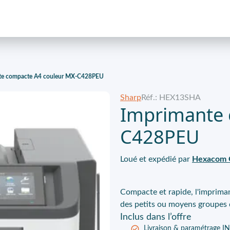
te compacte A4 couleur MX-C428PEU
Sharp
Réf.: HEX13SHA
Imprimante 
C428PEU
Loué et expédié par
Hexacom 
Compacte et rapide, l'imprim
des petits ou moyens groupes d
Inclus
dans l’offre
Livraison & paramétrage 