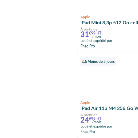
Apple
iPad Mini 8,3p 512 
À partir de
31
€99 HT
/mois
Loué et expédié par
Fnac Pro
Moins de 5 jours
Apple
iPad Air 11p M4 256 Go Wi
À partir de
24
€99 HT
/mois
Loué et expédié par
Fnac Pro