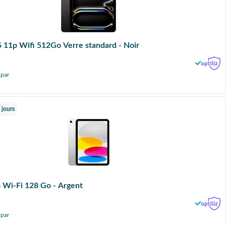
 11p Wifi 512Go Verre standard - Noir
 par
 jours
iPad 11 A16 Wi‑Fi 128 Go - Argent
 par