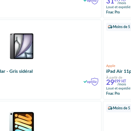
31
€99 HT
/mois
Loué et expédié
Fnac Pro
Moins de 5 
Apple
ar - Gris sidéral
iPad Air 11p
À partir de
29
€99 HT
/mois
Loué et expédié
Fnac Pro
Moins de 5 