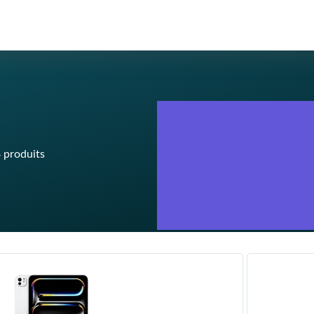
Produit 
vol, la 
 produits
Sans fra
D
é
c
o
u
v
r
e
z
Un loye
compétit
résiduel