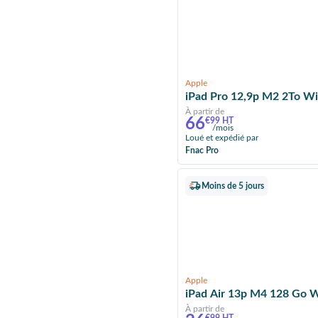
Apple
iPad Pro 12,9p M2 2To Wif
À partir de
66
€99 HT
/mois
Loué et expédié par
Fnac Pro
Moins de 5 jours
Apple
iPad Air 13p M4 128 Go Wif
À partir de