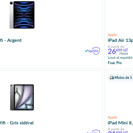
Apple
i - Argent
iPad Air 13
À partir de
26
€99 HT
/mois
Loué et expédié
Fnac Pro
Moins de 5 
Apple
i - Gris sidéral
iPad Mini 8,
À partir de