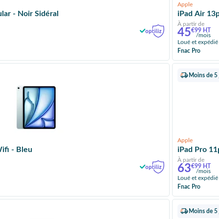
Apple
lar - Noir Sidéral
iPad Air 13p
À partir de
45
€99 HT
/mois
Loué et expédié
Fnac Pro
Moins de 5 
Apple
fi - Bleu
iPad Pro 11
À partir de
63
€99 HT
/mois
Loué et expédié
Fnac Pro
Moins de 5 