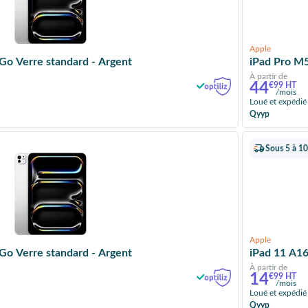
Apple
Go Verre standard - Argent
iPad Pro M5
À partir de
44
€99 HT
/mois
Loué et expédié
Qyyp
Sous 5 à 10
Apple
Go Verre standard - Argent
À partir de
14
€99 HT
/mois
Loué et expédié
Qyyp