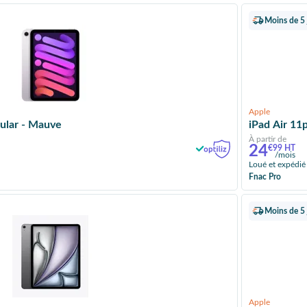
Moins de 5 
Apple
lular - Mauve
iPad Air 11
À partir de
24
€99 HT
/mois
Loué et expédié
Fnac Pro
Moins de 5 
Apple