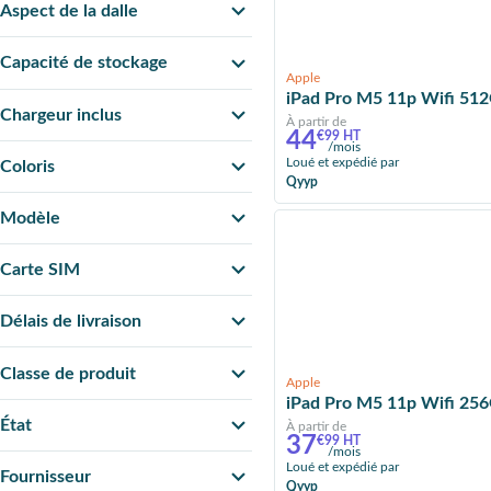
Aspect de la dalle
Capacité de stockage
Apple
iPad Pro M5 11p Wifi 512
Chargeur inclus
À partir de
44
€99 HT
/mois
Loué et expédié par
Coloris
Qyyp
Modèle
Carte SIM
Délais de livraison
Classe de produit
Apple
iPad Pro M5 11p Wifi 256
État
À partir de
37
€99 HT
/mois
Loué et expédié par
Fournisseur
Qyyp