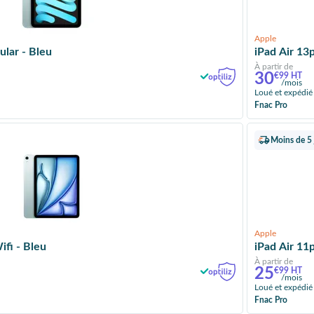
Apple
Go cellular - Bleu
iPad Air 13
À partir de
30
€99 HT
/mois
Loué et expédié
Fnac Pro
Moins de 5 
Apple
fi - Bleu
iPad Air 11
À partir de
25
€99 HT
/mois
Loué et expédié
Fnac Pro