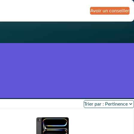
Avoir un conseiller
assuré contre la casse, le
panne et l'oxydation
nchise
r mensuel plus
if, grâce à la valeur
le du produit
Trier par : Pertinence