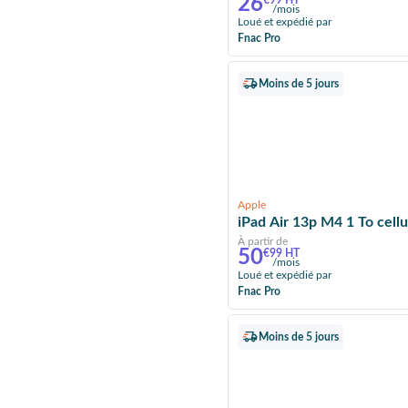
26
€99 HT
/mois
Loué et expédié par
Fnac Pro
Moins de 5 jours
Apple
iPad Air 13p M4 1 To cellul
À partir de
50
€99 HT
/mois
Loué et expédié par
Fnac Pro
Moins de 5 jours