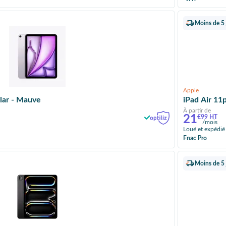
Moins de 5 
Apple
ular - Mauve
iPad Air 11
À partir de
21
€99 HT
/mois
Loué et expédié
Fnac Pro
Moins de 5 