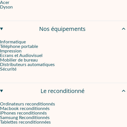
Acer
Un téléphone vérifié pour garantir une utilisation optimale
Dyson
En plus de son bloc de recharge et de son câble, votre iPhone 
Avec Phoner Business, vous bénéficiez d'un service de réparation di
Nos équipements
Couleur
: Noir
Informatique
Téléphone portable
Impression
Ecrans et Audiovisuel
Mobilier de bureau
Distributeurs automatiques
Sécurité
Le reconditionné
Ordinateurs reconditionnés
Macbook reconditionnés
iPhones reconditionnés
Samsung Reconditionnés
Tablettes reconditionnées