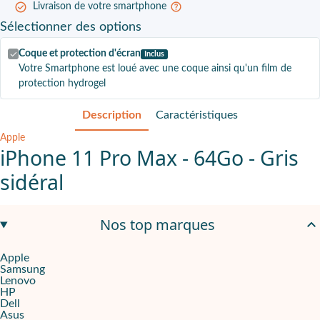
Livraison de votre smartphone
Sélectionner
des options
Coque et protection d'écran
Inclus
Votre Smartphone est loué avec une coque ainsi qu'un film de
protection hydrogel
Description
Caractéristiques
Apple
iPhone 11 Pro Max - 64Go - Gris
sidéral
Parfait pour les besoins classiques
Nos top marques
Si vous souhaitez un téléphone professionnel fiable en leasing,
Apple
Samsung
Des photos et vidéos réussies
Lenovo
HP
Ce téléphone est équipé d'un système de triple caméra comprenant
Dell
Asus