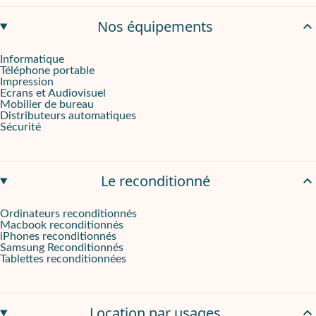
Avec Phoner Business, vous bénéficiez d'un service de réparation di
Nos équipements
Couleur
: Noir
Informatique
Téléphone portable
Impression
Ecrans et Audiovisuel
Mobilier de bureau
Distributeurs automatiques
Sécurité
Le reconditionné
Ordinateurs reconditionnés
Macbook reconditionnés
iPhones reconditionnés
Samsung Reconditionnés
Tablettes reconditionnées
Location par usages