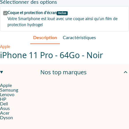
Sélectionner
des options
Coque et protection d'écran
Inclus
Votre Smartphone est loué avec une coque ainsi qu'un film de
protection hydrogel
Description
Caractéristiques
Apple
iPhone 11 Pro - 64Go - Noir
Pour vos besoins classiques
Nos top marques
Cet iPhone 11 Pro reconditionné est un modèle de 2019. Si vous ê
Apple
Samsung
Un format d'écran plus petit
Lenovo
HP
L'iPhone 11 Pro se démarque également par son format, plus petit
Dell
Asus
Acer
Le reconditionné : une solution mobile qui réduit votre emprein
Dyson
Si vous souhaitez développer encore plus la RSE au sein de votre