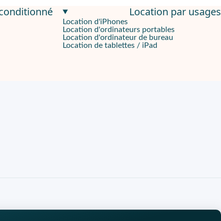
econditionné
Location par usages
Location d'iPhones
nt, sans nécessairement avoir besoin du dernier modèle sorti. Dot
Location d'ordinateurs portables
Location d'ordinateur de bureau
Location de tablettes / iPad
one qui calibre automatiquement les couleurs de l'écran en fonct
on de votre empreinte environnementale. Ce modèle date de 2020 
n France.