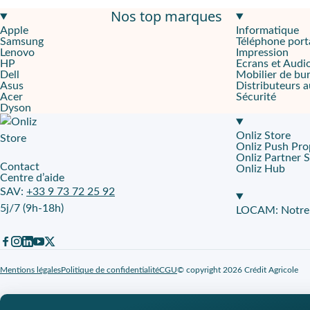
Nos top marques
Un smartphone simple et efficace
Apple
Informatique
Cet iPhone 12 reconditionné de 2020 est un choix adapté pour les
Samsung
Téléphone port
Lenovo
Impression
Adapté pour capturer des photos de bonne qualité
HP
Ecrans et Audi
Dell
Mobilier de bu
Asus
Distributeurs 
Ce modèle profite de l'écran Super Retina XDR de 6,1 pouces, bi
Acer
Sécurité
Dyson
Le choix du reconditionné pour diminuer son impact écologique
Onliz Store
En optant pour un iPhone 12 reconditionné, vous bénéficiez d'un
Onliz Push Pro
Onliz Partner 
Contact
Onliz Hub
Avec Phoner Business, vous bénéficiez d'un service de réparation di
Centre d’aide
SAV:
+33 9 73 72 25 92
Couleur
: Noir
5j/7 (9h-18h)
LOCAM: Notre p
Mentions légales
Politique de confidentialité
CGU
© copyright 2026 Crédit Agricole