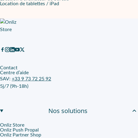
Location de tablettes / iPad
Le
montage facile
simplifie l’intégration dans un nouvel espace. 
Une cohérence utile pour les usages partagés
Dans une organisation, un poste change souvent d’utilisateur. Une
Louer sur Onliz, garder le contrôle sur votre aménagement
Onliz met à disposition ce poste en leasing longue durée, avec 
Contact
Centre d’aide
SAV:
+33 9 73 72 25 92
5j/7 (9h-18h)
Nos solutions
Onliz Store
Onliz Push Propal
Onliz Partner Shop