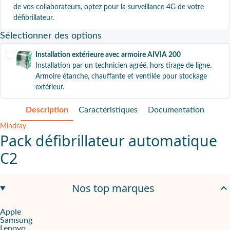
de vos collaborateurs, optez pour la surveillance 4G de votre
défibrillateur.
Sélectionner
des options
Installation extérieure avec armoire AIVIA 200
Installation par un technicien agréé, hors tirage de ligne.
Armoire étanche, chauffante et ventilée pour stockage
extérieur.
Description
Caractéristiques
Documentation
Mindray
Pack défibrillateur automatique
C2
Le Mindray C2 incarne l'excellence en matière de conception, de p
Nos top marques
Facile à transporter et à utiliser
Apple
Samsung
Avec sa conception compacte et légère, le Mindray C2 est facilem
Lenovo