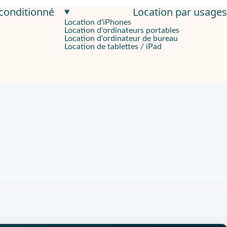
econditionné
Location par usages
Location d'iPhones
Location d'ordinateurs portables
Location d'ordinateur de bureau
Location de tablettes / iPad
et son
autonomie 70 min
soutiennent des sessions de nettoyage 
circulations, les bureaux et les zones d’accueil. Le nettoyage se
nt réduit les risques d’accroche dans les couloirs et près des po