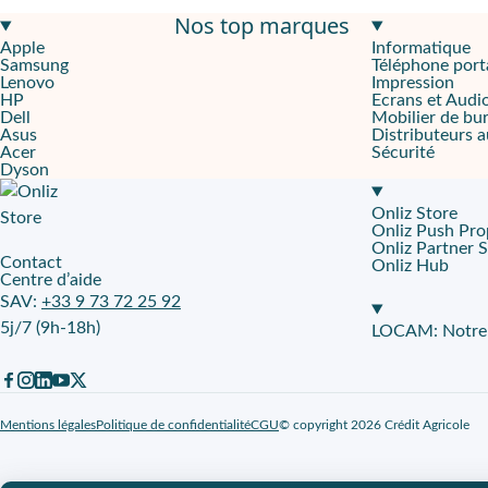
Nos top marques
Autonomie 70 min
pour nettoyer des sols durs en continu, sans
Apple
Informatique
Samsung
Téléphone port
Sans fil
pour circuler entre zones de passage et pièces occupées,
Lenovo
Impression
HP
Ecrans et Audi
71 dB
,
3,82 kg
,
brosse multi-surfaces auto-nettoyante
Dell
Mobilier de bu
Asus
Distributeurs 
Acer
Sécurité
Pensé pour les équipes qui maintiennent des espaces propres en
Dyson
Travailler longtemps, sans interrompre le rythme
Onliz Store
Onliz Push Pro
Le
Nettoyeur de sols 2-en-1 Dyson Clean+Wash Hygiene
vise l
Onliz Partner 
Contact
Onliz Hub
Centre d’aide
70 minutes pour enchaîner les zones
SAV:
+33 9 73 72 25 92
5j/7 (9h-18h)
Une autonomie
70 min
permet de traiter plusieurs surfaces sans 
LOCAM: Notre p
Liberté de mouvement au quotidien
Le fonctionnement
sans fil
fluidifie le passage d’une pièce à l’a
Mentions légales
Politique de confidentialité
CGU
© copyright 2026 Crédit Agricole
Un 2-en-1 taillé pour les sols durs professionnels