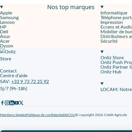
Nos top marques
Un fauteuil ergonomique qui épouse votre morphologie automa
Apple
Informatique
Samsung
Téléphone port
La chaise Mirra 1 est une chaise de bureau ergonomique populaire 
Lenovo
Impression
HP
Ecrans et Audi
Conçu pour améliorer le bien-être au travail
Dell
Mobilier de bu
Asus
Distributeurs 
Acer
Sécurité
Ce siège offre un confort optimal pour votre dos grâce au contour
Dyson
Le leasing + le reconditionné : un duo gagnant pour votre budget
Onliz Store
Onliz Push Pro
Ce siège Mirra 1 est un modèle reconditionné. Cette alternative 
Onliz Partner 
Contact
Onliz Hub
Centre d’aide
SAV:
+33 9 73 72 25 92
5j/7 (9h-18h)
LOCAM: Notre p
Mentions légales
Politique de confidentialité
CGU
© copyright 2026 Crédit Agricole