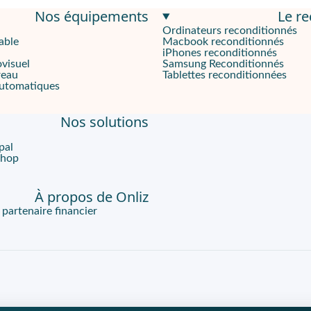
Nos équipements
Le r
tiquement
Ordinateurs reconditionnés
able
Macbook reconditionnés
d'Herman Miller. Elle est conçue pour offrir confort et soutien l
iPhones reconditionnés
ovisuel
Samsung Reconditionnés
reau
Tablettes reconditionnées
automatiques
 PostureFit, qui procure un soutien supplémentaire dans la régio
Nos solutions
 et la planète
pal
vous permet de profiter d'un appareil en excellent état, puisqu'
Shop
À propos de Onliz
artenaire financier