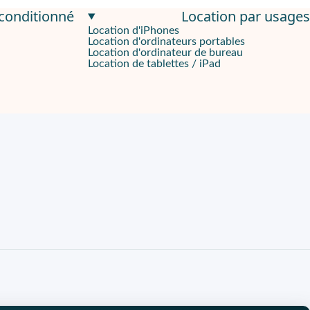
econditionné
Location par usages
Location d'iPhones
Location d'ordinateurs portables
orsque l'utilisateur est assis pendant de longues heures, tout en
Location d'ordinateur de bureau
Location de tablettes / iPad
n lombaire, garantissant une posture plus adaptée pour les positi
il a été minutieusement inspecté pour garantir un fonctionnement