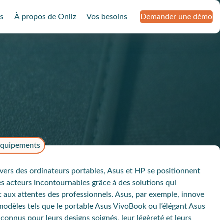
s
À propos de Onliz
Vos besoins
Demander une démo
quipements
ivers des ordinateurs portables,
Asus et HP
se positionnent
es
acteurs incontournables
grâce à des solutions qui
 aux attentes des professionnels.
Asus
, par exemple, innove
modèles tels que le portable
Asus VivoBoo
k ou l’élégant
Asus
, connus pour leurs designs soignés, leur légèreté et leurs