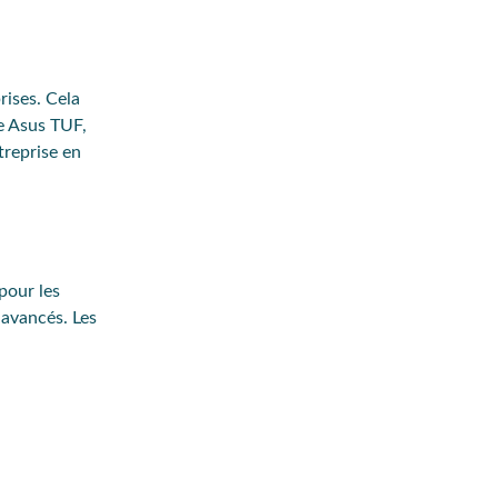
rises. Cela
e Asus TUF,
treprise en
 pour les
e avancés
. Les