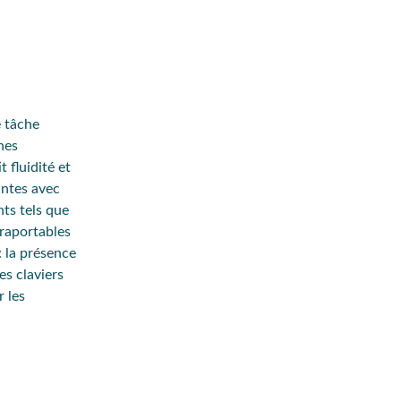
e tâche
hes
it
fluidité
et
antes
avec
nts tels que
traportables
: la présence
es claviers
r les