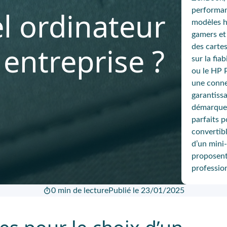
l ordinateur
performan
modèles h
gamers et 
 entreprise ?
des cart
sur la fi
ou le
HP P
une
conne
garantiss
démarque 
parfaits p
convertib
d’un mini
proposent
professio
0 min de lecture
Publié le 23/01/2025