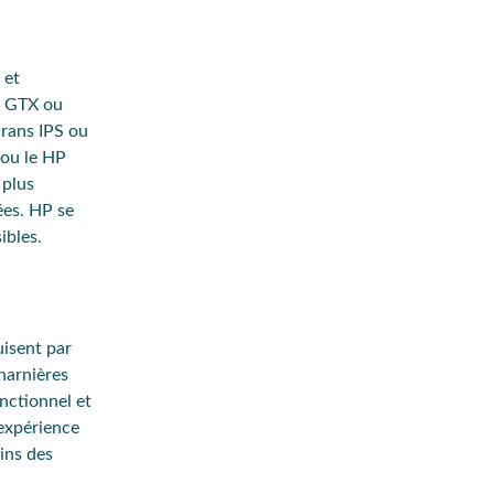
 et
 GTX ou
rans IPS ou
ou le
HP
 plus
ées. HP se
sibles.
isent par
harnières
nctionnel et
’expérience
ins des