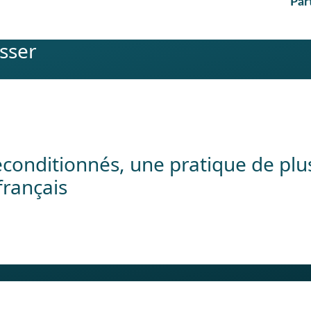
Par
esser
onditionnés, une pratique de plus 
français