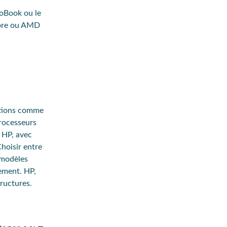
voBook
ou le
Core ou AMD
utions comme
rocesseurs
 HP, avec
hoisir entre
 modèles
ement. HP,
tructures.