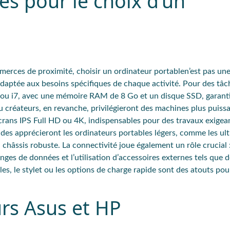
es pour le choix d’un
mmerces de proximité
, choisir un ordinateur portablen’est pas un
daptée aux besoins
spécifiques de chaque activité. Pour des
tâc
 ou i7
, avec une
mémoire RAM de 8 Go
et un
disque SSD
, garant
u créateurs
, en revanche, privilégieront des
machines plus puiss
crans IPS Full HD ou 4K
, indispensables pour des travaux exigea
ades
apprécieront les
ordinateurs portables légers
, comme les
ul
n châssis robuste. La
connectivité
joue également un
rôle crucial
nges de données et l’utilisation d’accessoires externes tels que d
es, le stylet ou les options de charge rapide sont des atouts pou
rs Asus et HP