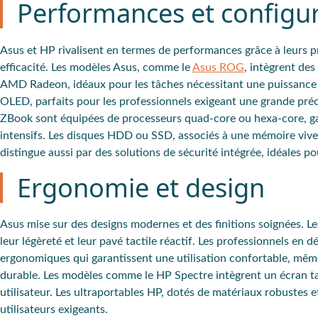
Performances et configur
Asus et HP
rivalisent
en termes de performances grâce à leurs
p
efficacité. Les modèles Asus, comme le
Asus ROG
, intègrent des
AMD Radeon
, idéaux pour les tâches nécessitant une puissance
OLED
, parfaits pour les professionnels exigeant une grande pré
ZBook
sont équipées de processeurs quad-core ou hexa-core, ga
intensifs. Les disques HDD ou SSD, associés à une mémoire vive
distingue aussi par des solutions de sécurité intégrée, idéales p
Ergonomie et design
Asus
mise sur des
designs modernes
et des
finitions soignées
. L
leur
légèreté
et leur
pavé tactile réactif
. Les professionnels en d
ergonomiques qui garantissent une utilisation confortable, mêm
durable
. Les modèles comme le
HP Spectre
intègrent un
écran t
utilisateur. Les
ultraportables HP
, dotés de matériaux
robustes
e
utilisateurs exigeants.