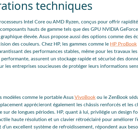
ations techniques
rocesseurs Intel Core ou AMD Ryzen
, conçus pour offrir rapidité
composants hauts de gamme
tels que des
GPU NVIDIA GeForce
 graphique élevée.
Asus
propose aussi des
options comme des éc
cision des couleurs. Chez
HP
, les gammes comme le
HP ProBook
rantissant des performances stables, même pour les travaux les
 performante, assurent un stockage rapide et sécurisé des donn
our les entreprises soucieuses de protéger leurs informations sen
es modèles comme le
portable Asus
VivoBook
ou le
ZenBook
sédu
éplacement apprécieront également les châssis renforcés et les c
e sur de longues périodes.
HP
, quant à lui, privilégie un
design fo
actile haute résolution
et un
clavier rétroéclairé
pour améliorer l
t d’un excellent système de refroidissement, répondent aux beso