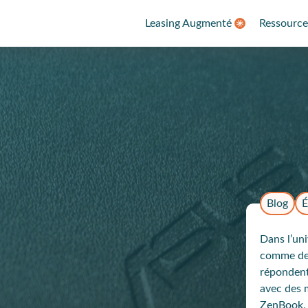
Leasing Augmenté
Ressource
Blog
É
Dans l’un
comme d
répondent
avec des 
ZenBook