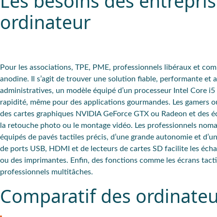
Les besoins des entrepris
ordinateur
Pour les
associations, TPE, PME, professionnels libéraux et co
anodine. Il s’agit de trouver une
solution fiable
,
performante
et
a
administratives
, un
modèle
équipé d’un
processeur Intel Core i5
rapidité
, même pour des applications gourmandes. Les
gamers o
des
cartes graphiques NVIDIA GeForce GTX ou Radeon
et des
é
la retouche photo ou le montage vidéo. Les
professionnels nom
équipés de pavés tactiles précis, d’une grande autonomie et d’u
de
ports USB, HDMI
et de lecteurs de cartes SD facilite les écha
ou des imprimantes. Enfin, des fonctions comme les écrans tactil
professionnels multitâches.
Comparatif des ordinateu