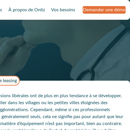
s
À propos de Onliz
Vos besoins
Demander une démo
e leasing
sions libérales ont de plus en plus tendance à se développer,
lier dans les villages ou les petites villes éloignées des
gglomérations. Cependant, même si ces professionnels
t généralement seuls, cela ne signifie pas pour autant que leur
 matière d’équipement n’est pas important, bien au contraire.