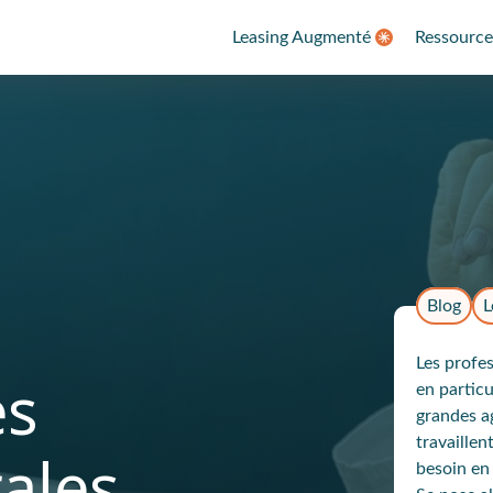
Leasing Augmenté
Ressource
t
Blog
L
Les profes
es
en particu
grandes a
travaillen
rales
besoin en