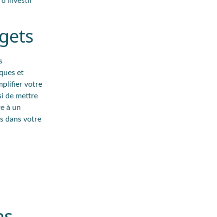
d’investir
dgets
s
ques et
plifier votre
si de mettre
re à un
s dans votre
ns