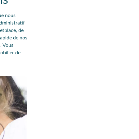
que nous
dministratif
ketplace, de
rapide de nos
é. Vous
obilier de