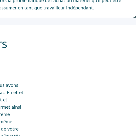
ors la problématique de l’achat du matériel qu’il peut être
d’assumer en tant que travailleur indépendant.
rs
ous avons
t. En effet,
t et
ermet ainsi
trême
a même
 de votre