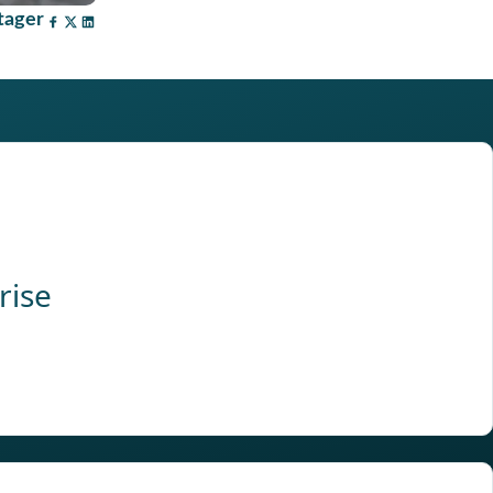
tager
rise