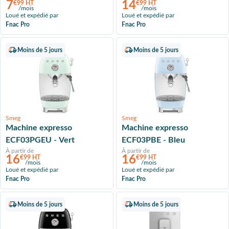
7
14
€99 HT
€99 HT
/mois
/mois
Loué et expédié par
Loué et expédié par
Fnac Pro
Fnac Pro
Moins de 5 jours
Moins de 5 jours
Smeg
Smeg
Machine expresso
Machine expresso
ECF03PGEU - Vert
ECF03PBE - Bleu
À partir de
À partir de
16
16
€99 HT
€99 HT
/mois
/mois
Loué et expédié par
Loué et expédié par
Fnac Pro
Fnac Pro
Moins de 5 jours
Moins de 5 jours