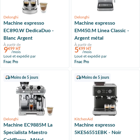
Delonghi
Delonghi
Machine expresso
Machine expresso
EC890.W DedicaDuo -
EM450.M Linea Classic -
Blanc Argent
Argent métal
À partir de
À partir de
9
5
€99 HT
€99 HT
/mois
/mois
Loué et expédié par
Loué et expédié par
Fnac Pro
Fnac Pro
Moins de 5 jours
Moins de 5 jours
Delonghi
KitchenAid
Machine EC9885M La
Machine expresso
Specialista Maestro
5KES6551EBK - Noir