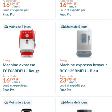
À partir de
À partir de
16
16
€99 HT
€99 HT
/mois
/mois
Loué et expédié par
Loué et expédié par
Fnac Pro
Fnac Pro
Moins de 5 jours
Moins de 5 jours
Smeg
Smeg
Machine expresso
Machine expresso broyeur
ECF03RDEU - Rouge
BCC12SBMEU - Bleu
À partir de
À partir de
16
23
€99 HT
€99 HT
/mois
/mois
Loué et expédié par
Loué et expédié par
Fnac Pro
Fnac Pro
Moins de 5 jours
Moins de 5 jours