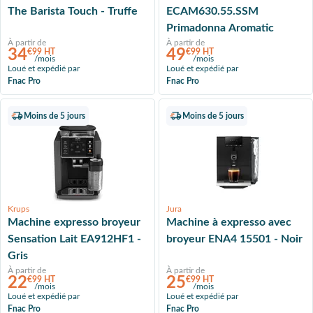
The Barista Touch - Truffe
ECAM630.55.SSM
Primadonna Aromatic
À partir de
À partir de
34
49
€99 HT
€99 HT
/mois
/mois
Loué et expédié par
Loué et expédié par
Fnac Pro
Fnac Pro
Moins de 5 jours
Moins de 5 jours
Krups
Jura
Machine expresso broyeur
Machine à expresso avec
Sensation Lait EA912HF1 -
broyeur ENA4 15501 - Noir
Gris
À partir de
À partir de
22
25
€99 HT
€99 HT
/mois
/mois
Loué et expédié par
Loué et expédié par
Fnac Pro
Fnac Pro