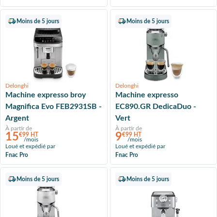
Moins de 5 jours
Moins de 5 jours
Delonghi
Delonghi
Machine expresso broy
Machine expresso
Magnifica Evo FEB2931SB -
EC890.GR DedicaDuo -
Argent
Vert
À partir de
À partir de
15
9
€99 HT
€99 HT
/mois
/mois
Loué et expédié par
Loué et expédié par
Fnac Pro
Fnac Pro
Moins de 5 jours
Moins de 5 jours