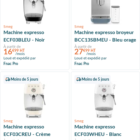
Smeg
Smeg
Machine expresso
Machine expresso broyeur
ECF03BLEU - Noir
BCC13SBMEU - Bleu orage
À partir de
À partir de
16
27
€99 HT
€99 HT
/mois
/mois
Loué et expédié par
Loué et expédié par
Fnac Pro
Fnac Pro
Moins de 5 jours
Moins de 5 jours
Smeg
Smeg
Machine expresso
Machine expresso
ECF03CREU - Crème
ECF03WHEU - Blanc