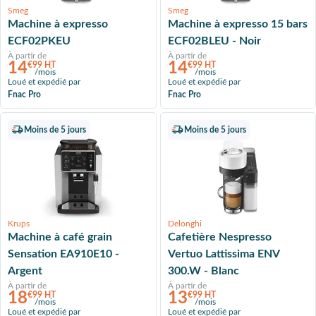
Smeg
Smeg
Machine à expresso
Machine à expresso 15 bars
ECF02PKEU
ECF02BLEU - Noir
À partir de
À partir de
14
14
€99 HT
€99 HT
/mois
/mois
Loué et expédié par
Loué et expédié par
Fnac Pro
Fnac Pro
Moins de 5 jours
Moins de 5 jours
Krups
Delonghi
Machine à café grain
Cafetière Nespresso
Sensation EA910E10 -
Vertuo Lattissima ENV
Argent
300.W - Blanc
À partir de
À partir de
18
13
€99 HT
€99 HT
/mois
/mois
Loué et expédié par
Loué et expédié par