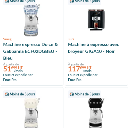
Moins de 5 jours
Moins de 5 jours
Smeg
Jura
Machine expresso Dolce &
Machine à expresso avec
Gabbanna ECF02DGBEU -
broyeur GIGA10 - Noir
Bleu
À partir de
À partir de
51
117
€99 HT
€99 HT
/mois
/mois
Loué et expédié par
Loué et expédié par
Fnac Pro
Fnac Pro
Moins de 5 jours
Moins de 5 jours