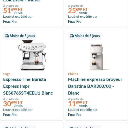
ColdBrew - Métal
À partir de
À partir de
51
25
€99 HT
€99 HT
/mois
/mois
Loué et expédié par
Loué et expédié par
Fnac Pro
Fnac Pro
Moins de 5 jours
Moins de 5 jours
Sage
Philips
Expresso The Barista
Machine expresso broyeur
Express Impr
Baristina BAR300/00 -
SES876SST4EEU1 Blanc
Blanc
À partir de
À partir de
30
11
€99 HT
€99 HT
/mois
/mois
Loué et expédié par
Loué et expédié par
Fnac Pro
Fnac Pro