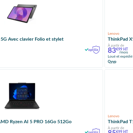
Lenovo
 Avec clavier Folio et stylet
ThinkPad X
À partir de
83
€99 HT
/mois
Loué et expédié
Qyyp
Lenovo
AMD Ryzen AI 5 PRO 16Go 512Go
ThinkPad T
À partir de
€99 HT