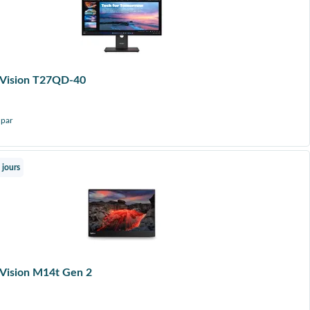
kVision T27QD-40
 par
 jours
kVision M14t Gen 2