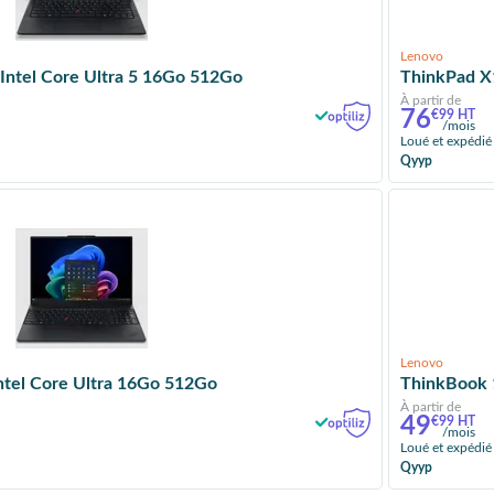
Lenovo
Intel Core Ultra 5 16Go 512Go
ThinkPad X
À partir de
76
€99 HT
/mois
Loué et expédié
Qyyp
Lenovo
ntel Core Ultra 16Go 512Go
ThinkBook 
À partir de
49
€99 HT
/mois
Loué et expédié
Qyyp