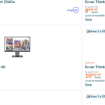
let 256Go
Ecran Think
À partir de
8
€99 HT
/mois
Loué et expédié
Qyyp
Sous 5 à 10
Lenovo
-40
Ecran Thin
À partir de
10
€99 HT
/mois
Loué et expédié
Qyyp
Sous 5 à 10