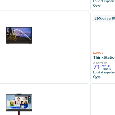
Loué et expédié
Qyyp
Sous 5 à 10
Lenovo
ThinkStati
À partir de
71
€99 HT
/mois
Loué et expédié
Qyyp