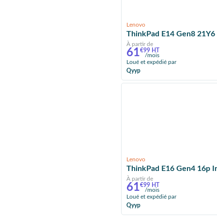
Lenovo
ThinkPad E14 Gen8 21Y6 
À partir de
61
€99 HT
/mois
Loué et expédié par
Qyyp
Lenovo
ThinkPad E16 Gen4 16p I
À partir de
61
€99 HT
/mois
Loué et expédié par
Qyyp