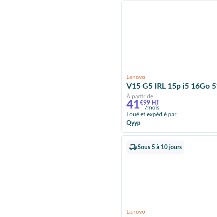
Lenovo
V15 G5 IRL 15p i5 16Go 
À partir de
41
€99 HT
/mois
Loué et expédié par
Qyyp
Sous 5 à 10 jours
Lenovo