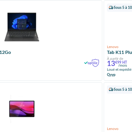
Sous 5 à 10
Lenovo
512Go
Tab K11 Plu
À partir de
13
€99 HT
/mois
Loué et expédié
Qyyp
Sous 5 à 10
Lenovo