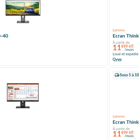
Lenovo
D-40
Ecran Thin
À partir de
11
€99 HT
/mois
Loué et expédié
Qyyp
Sous 5 à 10
Lenovo
Ecran Thin
À partir de
11
€99 HT
/mois