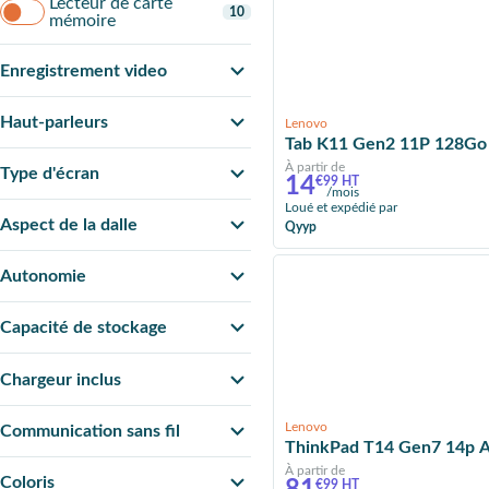
Lecteur de carte
10
mémoire
Enregistrement video
Haut-parleurs
Lenovo
Tab K11 Gen2 11P 128Go 5G
À partir de
Type d'écran
14
€99 HT
/mois
Loué et expédié par
Aspect de la dalle
Qyyp
Autonomie
Capacité de stockage
Chargeur inclus
Lenovo
Communication sans fil
ThinkPad T14 Gen7 14p 
À partir de
Coloris
€99 HT