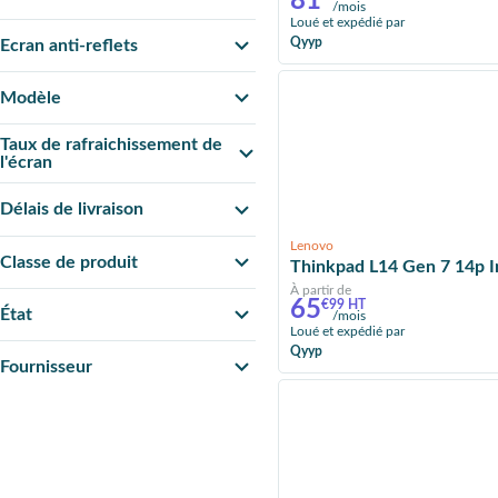
81
/mois
Loué et expédié par
Qyyp
Ecran anti-reflets
Modèle
Taux de rafraichissement de
l'écran
Délais de livraison
Lenovo
Classe de produit
Thinkpad L14 Gen 7 14p I
À partir de
65
€99 HT
État
/mois
Loué et expédié par
Qyyp
Fournisseur