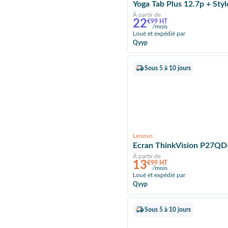
Yoga Tab Plus 12.7p + Sty
À partir de
22
€99 HT
/mois
Loué et expédié par
Qyyp
Sous 5 à 10 jours
Lenovo
Ecran ThinkVision P27QD
À partir de
13
€99 HT
/mois
Loué et expédié par
Qyyp
Sous 5 à 10 jours