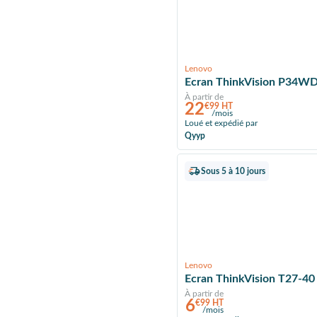
Lenovo
Ecran ThinkVision P34W
À partir de
22
€99 HT
/mois
Loué et expédié par
Qyyp
Sous 5 à 10 jours
Lenovo
Ecran ThinkVision T27-40
À partir de
6
€99 HT
/mois