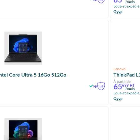
85
/mois
Loué et expédié
Qyyp
Lenovo
ntel Core Ultra 5 16Go 512Go
ThinkPad L1
À partir de
65
€99 HT
/mois
Loué et expédié
Qyyp