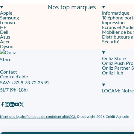
Nos top marques
Apple M5 10 cœurs
pour un travail pro fluide et des usages créa
Apple
Informatique
Samsung
Téléphone port
Écran Retina 15,3"
pour lire, monter et présenter avec plus de co
Lenovo
Impression
HP
Ecrans et Audi
16 Go RAM
,
512 Go
,
caméra 1080px
Dell
Mobilier de bu
Asus
Distributeurs 
Acer
Sécurité
Pensé pour TPE, PME et indépendants en mobilité et en travail 
Dyson
Travailler partout, sans ralentir
Onliz Store
Onliz Push Pro
Le
MacBook Air M5 15p 16Go 512Go
cible les équipes qui alt
Onliz Partner 
Contact
Onliz Hub
Centre d’aide
Un grand écran qui reste facile à transporter
SAV:
+33 9 73 72 25 92
5j/7 (9h-18h)
Le
MacBook Air M5 15p 16Go 512Go
privilégie le confort sans 
LOCAM: Notre p
Des échanges plus nets, même à distance
Le
MacBook Air M5 15p 16Go 512Go
facilite les réunions et le
Mentions légales
Politique de confidentialité
CGU
© copyright 2026 Crédit Agricole
De la puissance utile au quotidien