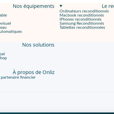
Nos équipements
Le r
tifs.
Ordinateurs reconditionnés
able
Macbook reconditionnés
nfort visuel.
iPhones reconditionnés
ovisuel
Samsung Reconditionnés
reau
Tablettes reconditionnées
automatiques
hybride.
Nos solutions
pal
ernent bureau et déplacements. Son format de
15,3"
facilite les j
Shop
À propos de Onliz
alourdir le sac. Son poids de
1,51 kg
rend les trajets plus simple
artenaire financier
s points projet. Sa caméra
1080px
améliore la lisibilité du visage 