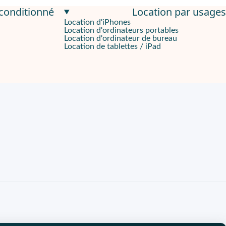
econditionné
Location par usages
Location d'iPhones
Location d'ordinateurs portables
Location d'ordinateur de bureau
Location de tablettes / iPad
ournées mobiles. Le
MacBook Air M5 15p 16Go 512Go
s’intègre 
s, même avec des rendez-vous en série. L'écran
Retina 15,3"
offre 
à l’écran. Cette clarté optimise les appels clients et les entretien