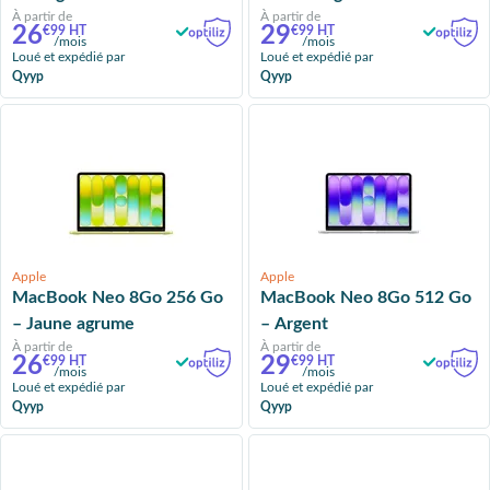
À partir de
À partir de
26
29
€99 HT
€99 HT
/mois
/mois
Loué et expédié par
Loué et expédié par
Qyyp
Qyyp
Apple
Apple
MacBook Neo 8Go 256 Go
MacBook Neo 8Go 512 Go
– Jaune agrume
– Argent
À partir de
À partir de
26
29
€99 HT
€99 HT
/mois
/mois
Loué et expédié par
Loué et expédié par
Qyyp
Qyyp