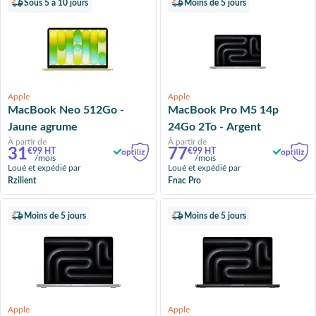
Sous 5 à 10 jours
Moins de 5 jours
Apple
Apple
MacBook Neo 512Go -
MacBook Pro M5 14p
Jaune agrume
24Go 2To - Argent
À partir de
À partir de
31
77
€99 HT
€99 HT
/mois
/mois
Loué et expédié par
Loué et expédié par
Rzilient
Fnac Pro
Moins de 5 jours
Moins de 5 jours
Apple
Apple