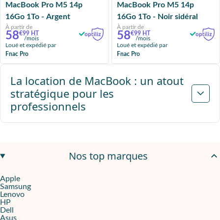
MacBook Pro M5 14p
MacBook Pro M5 14p
16Go 1To - Argent
16Go 1To - Noir sidéral
À partir de
À partir de
58
58
€99 HT
€99 HT
/mois
/mois
Loué et expédié par
Loué et expédié par
Fnac Pro
Fnac Pro
La location de MacBook : un atout
stratégique pour les
professionnels
Nos top marques
Apple
Samsung
Lenovo
HP
Dell
Asus