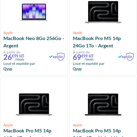
Apple
Apple
MacBook Neo 8Go 256Go -
MacBook Pro M5 14p
Argent
24Go 1To - Argent
À partir de
À partir de
26
69
€99 HT
€99 HT
/mois
/mois
Loué et expédié par
Loué et expédié par
Qyyp
Qyyp
Apple
Apple
MacBook Pro M5 14p
MacBook Pro M5 14p