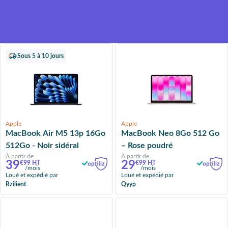
Un loyer mensuel plus
compétitif, grâce à la valeur
résiduelle du produit
Sous 5 à 10 jours
Apple
Apple
MacBook Air M5 13p 16Go
MacBook Neo 8Go 512 Go
512Go - Noir sidéral
– Rose poudré
À partir de
À partir de
39
29
€99 HT
€99 HT
/mois
/mois
Loué et expédié par
Loué et expédié par
Rzilient
Qyyp