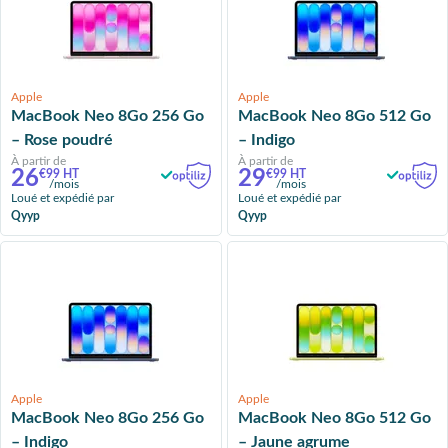
Apple
Apple
MacBook Neo 8Go 256 Go
MacBook Neo 8Go 512 Go
– Rose poudré
– Indigo
À partir de
À partir de
26
29
€99 HT
€99 HT
/mois
/mois
Loué et expédié par
Loué et expédié par
Qyyp
Qyyp
Apple
Apple
MacBook Neo 8Go 256 Go
MacBook Neo 8Go 512 Go
– Indigo
– Jaune agrume