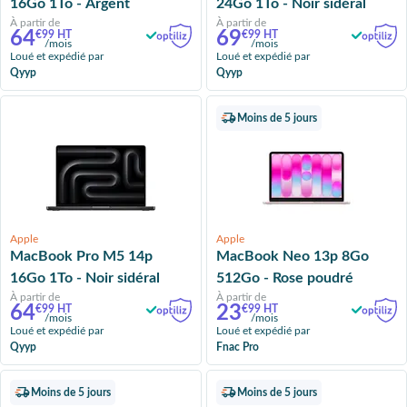
16Go 1To - Argent
24Go 1To - Noir sidéral
À partir de
À partir de
64
69
€99 HT
€99 HT
/mois
/mois
Loué et expédié par
Loué et expédié par
Qyyp
Qyyp
Moins de 5 jours
Apple
Apple
MacBook Pro M5 14p
MacBook Neo 13p 8Go
16Go 1To - Noir sidéral
512Go - Rose poudré
À partir de
À partir de
64
23
€99 HT
€99 HT
/mois
/mois
Loué et expédié par
Loué et expédié par
Qyyp
Fnac Pro
Moins de 5 jours
Moins de 5 jours