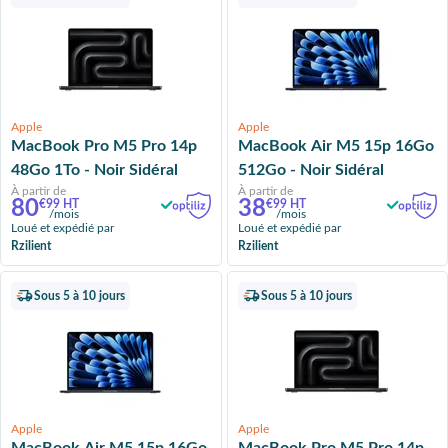
Apple
Apple
MacBook Pro M5 Pro 14p
MacBook Air M5 15p 16Go
48Go 1To - Noir Sidéral
512Go - Noir Sidéral
À partir de
À partir de
80
38
€99 HT
€99 HT
/mois
/mois
Loué et expédié par
Loué et expédié par
Rzilient
Rzilient
Sous 5 à 10 jours
Sous 5 à 10 jours
Apple
Apple