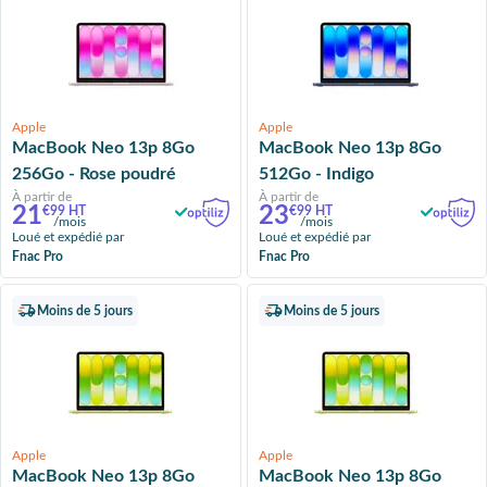
Apple
Apple
MacBook Neo 13p 8Go
MacBook Neo 13p 8Go
256Go - Rose poudré
512Go - Indigo
À partir de
À partir de
21
23
€99 HT
€99 HT
/mois
/mois
Loué et expédié par
Loué et expédié par
Fnac Pro
Fnac Pro
Moins de 5 jours
Moins de 5 jours
Apple
Apple
MacBook Neo 13p 8Go
MacBook Neo 13p 8Go