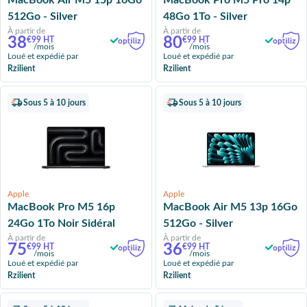
MacBook Air M5 15p 16Go
MacBook Pro M5 Pro 14p
512Go - Silver
48Go 1To - Silver
À partir de
À partir de
38
80
€99 HT
€99 HT
/mois
/mois
Loué et expédié par
Loué et expédié par
Rzilient
Rzilient
Sous 5 à 10 jours
Sous 5 à 10 jours
Apple
Apple
MacBook Pro M5 16p
MacBook Air M5 13p 16Go
24Go 1To Noir Sidéral
512Go - Silver
À partir de
À partir de
75
36
€99 HT
€99 HT
/mois
/mois
Loué et expédié par
Loué et expédié par
Rzilient
Rzilient