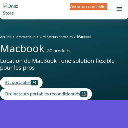
Avoir un conseiller
Accueil
Informatique
Ordinateurs portables
Macbook
Macbook
30 produits
Location de MacBook : une solution flexible
pour les pros
PC portables
74
Ordinateurs portables reconditionnés
13
Produit assuré contre la casse, le
vol, la panne et l'oxydation
Sans franchise
D
é
c
o
u
v
r
e
z