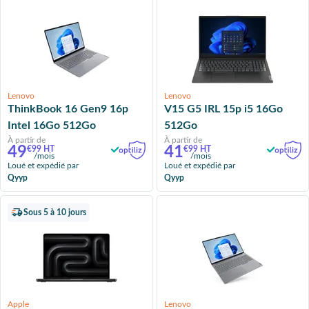
Lenovo
Lenovo
ThinkBook 16 Gen9 16p
V15 G5 IRL 15p i5 16Go
Intel 16Go 512Go
512Go
À partir de
À partir de
49
41
€99 HT
€99 HT
/mois
/mois
Loué et expédié par
Loué et expédié par
Qyyp
Qyyp
Sous 5 à 10 jours
Apple
Lenovo