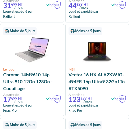
À partir de
À partir de
31
44
€99 HT
€99 HT
/mois
/mois
Loué et expédié par
Loué et expédié par
Rzilient
Rzilient
Moins de 5 jours
Moins de 5 jours
Lenovo
MSI
Chrome 14M9610 14p
Vector 16 HX AI A2XWJG-
Ultra 910 12Go 128Go -
494FR 16p Ultra9 32Go1To
Coquillage
RTX5090
À partir de
À partir de
17
123
€99 HT
€99 HT
/mois
/mois
Loué et expédié par
Loué et expédié par
Fnac Pro
Fnac Pro
Moins de 5 jours
Moins de 5 jours