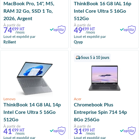
MacBook Pro, 14", M5,
ThinkBook 16 G8 IAL 16p
RAM 32 Go, SSD 1 To,
Intel Core Ultra 5 16Go
2026, Argent
512Go
À partir de
À partir de
74
49
€99 HT
€99 HT
/mois
/mois
Loué et expédié par
Loué et expédié par
Rzilient
Qyyp
Sous 5 à 10 jours
Lenovo
Acer
ThinkBook 14 G8 IAL 14p
Chromebook Plus
Intel Core Ultra 5 16Go
Entreprise Spin 714 14p
512Go
8Go 256Go
À partir de
À partir de
41
31
€99 HT
€99 HT
/mois
/mois
Loué et expédié par
Loué et expédié par