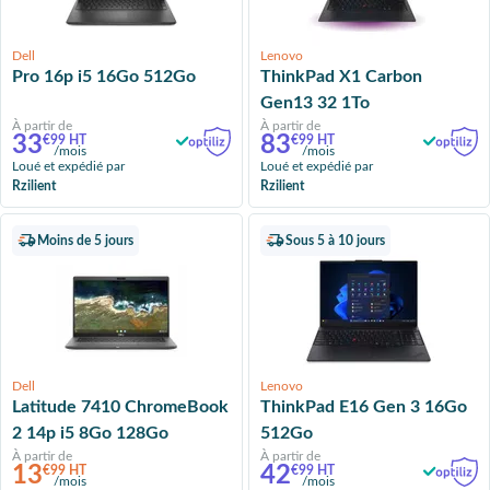
Dell
Lenovo
Pro 16p i5 16Go 512Go
ThinkPad X1 Carbon
Gen13 32 1To
À partir de
À partir de
33
83
€99 HT
€99 HT
/mois
/mois
Loué et expédié par
Loué et expédié par
Rzilient
Rzilient
Moins de 5 jours
Sous 5 à 10 jours
Dell
Lenovo
Latitude 7410 ChromeBook
ThinkPad E16 Gen 3 16Go
2 14p i5 8Go 128Go
512Go
À partir de
À partir de
13
42
€99 HT
€99 HT
/mois
/mois