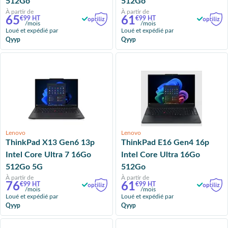
512Go
512Go
À partir de
À partir de
65
61
€99 HT
€99 HT
/mois
/mois
Loué et expédié par
Loué et expédié par
Qyyp
Qyyp
Lenovo
Lenovo
ThinkPad X13 Gen6 13p
ThinkPad E16 Gen4 16p
Intel Core Ultra 7 16Go
Intel Core Ultra 16Go
512Go 5G
512Go
À partir de
À partir de
76
61
€99 HT
€99 HT
/mois
/mois
Loué et expédié par
Loué et expédié par
Qyyp
Qyyp