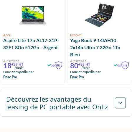
Acer
Lenovo
Aspire Lite 17p AL17-31P-
Yoga Book 9 14IAH10
32F1 8Go 512Go - Argent
2x14p Ultra 7 32Go 1To
Bleu
À partir de
À partir de
18
80
€99 HT
€99 HT
/mois
/mois
Loué et expédié par
Loué et expédié par
Fnac Pro
Fnac Pro
Suivant
Découvrez les avantages du
leasing de PC portable avec Onliz