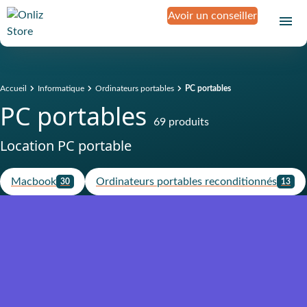
Avoir un conseiller
Accueil
Informatique
Ordinateurs portables
PC portables
PC portables
69 produits
Location PC portable
Macbook
Ordinateurs portables reconditionnés
30
13
Produit assuré contre la casse, le
vol, la panne et l'oxydation
Sans franchise
D
é
c
o
u
v
r
e
z
Un loyer mensuel plus
compétitif, grâce à la valeur
résiduelle du produit