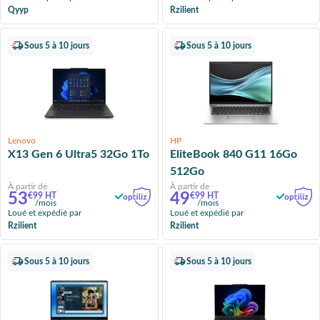
Qyyp
Rzilient
Sous 5 à 10 jours
Sous 5 à 10 jours
Lenovo
HP
X13 Gen 6 Ultra5 32Go 1To
EliteBook 840 G11 16Go
512Go
À partir de
À partir de
53
49
€99 HT
€99 HT
/mois
/mois
Loué et expédié par
Loué et expédié par
Rzilient
Rzilient
Sous 5 à 10 jours
Sous 5 à 10 jours