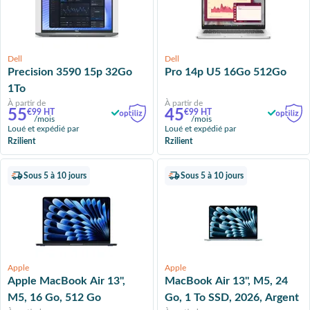
Dell
Dell
Precision 3590 15p 32Go
Pro 14p U5 16Go 512Go
1To
À partir de
À partir de
55
45
€99 HT
€99 HT
/mois
/mois
Loué et expédié par
Loué et expédié par
Rzilient
Rzilient
Sous 5 à 10 jours
Sous 5 à 10 jours
Apple
Apple
Apple MacBook Air 13'',
MacBook Air 13'', M5, 24
M5, 16 Go, 512 Go
Go, 1 To SSD, 2026, Argent