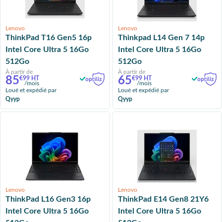
Lenovo
Lenovo
ThinkPad T16 Gen5 16p
Thinkpad L14 Gen 7 14p
Intel Core Ultra 5 16Go
Intel Core Ultra 5 16Go
512Go
512Go
À partir de
À partir de
85
65
€99 HT
€99 HT
/mois
/mois
Loué et expédié par
Loué et expédié par
Qyyp
Qyyp
Lenovo
Lenovo
ThinkPad L16 Gen3 16p
ThinkPad E14 Gen8 21Y6
Intel Core Ultra 5 16Go
Intel Core Ultra 5 16Go