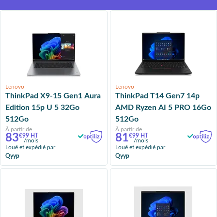
Lenovo
Lenovo
ThinkPad X9-15 Gen1 Aura
ThinkPad T14 Gen7 14p
Edition 15p U 5 32Go
AMD Ryzen AI 5 PRO 16Go
512Go
512Go
À partir de
À partir de
83
81
€99 HT
€99 HT
/mois
/mois
Loué et expédié par
Loué et expédié par
Qyyp
Qyyp