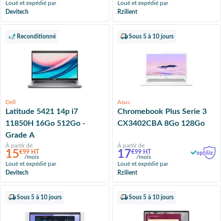
Loué et expédié par
Loué et expédié par
Devitech
Rzilient
Reconditionné
Sous 5 à 10 jours
Dell
Asus
Latitude 5421 14p i7
Chromebook Plus Serie 3
11850H 16Go 512Go -
CX3402CBA 8Go 128Go
Grade A
À partir de
À partir de
15
17
€99 HT
€99 HT
/mois
/mois
Loué et expédié par
Loué et expédié par
Devitech
Rzilient
Sous 5 à 10 jours
Sous 5 à 10 jours