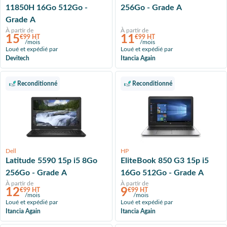
11850H 16Go 512Go -
256Go - Grade A
Grade A
À partir de
À partir de
15
11
€99 HT
€99 HT
/mois
/mois
Loué et expédié par
Loué et expédié par
Devitech
Itancia Again
Reconditionné
Reconditionné
Dell
HP
Latitude 5590 15p i5 8Go
EliteBook 850 G3 15p i5
256Go - Grade A
16Go 512Go - Grade A
À partir de
À partir de
12
9
€99 HT
€99 HT
/mois
/mois
Loué et expédié par
Loué et expédié par
Itancia Again
Itancia Again