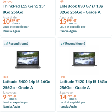
Lenovo
HP
ThinkPad L15 Gen1 15"
EliteBook 830 G7 i7 13p
8Go 256Go
32Go 256Go - Grade A
À partir de
À partir de
10
15
€99 HT
€99 HT
/mois
/mois
Loué et expédié par
Loué et expédié par
Itancia Again
Itancia Again
Reconditionné
Reconditionné
Dell
Dell
Latitude 5400 14p i5 16Go
Latitude 7420 14p i5 16Go
256Go - Grade A
256Go - Grade A
À partir de
À partir de
9
14
€99 HT
€99 HT
/mois
/mois
Loué et expédié par
Loué et expédié par
Itancia Again
Itancia Again