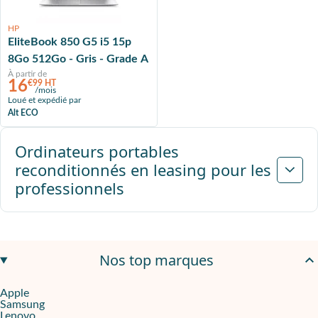
HP
EliteBook 850 G5 i5 15p
8Go 512Go - Gris - Grade A
À partir de
16
€99 HT
/mois
Loué et expédié par
Alt ECO
Ordinateurs portables
reconditionnés en leasing pour les
professionnels
Nos top marques
Apple
Samsung
Lenovo