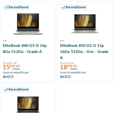
Reconditionné
Reconditionné
HP
HP
EliteBook 840 G5 i5 14p
EliteBook 850 G5 i5 15p
8Go 512Go - Grade A
16Go 512Go - Gris - Grade
A
À partir de
À partir de
15
18
€99 HT
€99 HT
/mois
/mois
Loué et expédié par
Loué et expédié par
Alt ECO
Alt ECO
Reconditionné