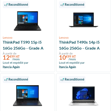
Reconditionné
Reconditionné
Lenovo
Lenovo
ThinkPad T590 15p i5
ThinkPad T490s 14p i5
16Go 256Go - Grade A
16Go 256Go - Grade A
À partir de
À partir de
12
10
€99 HT
€99 HT
/mois
/mois
Loué et expédié par
Loué et expédié par
Itancia Again
Itancia Again
Reconditionné
Reconditionné