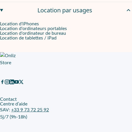
Visio, audio et usage multimédia sans complication
Location par usages
Le travail pro passe par la collaboration à distance. La caméra e
Location d'iPhones
Visioconférences plus nettes
Location d'ordinateurs portables
Location d'ordinateur de bureau
Location de tablettes / iPad
La
caméra 1080px
améliore la lisibilité de votre image pendant 
Audio intégré et usage au casque
Les haut-parleurs intégrés servent aux écoutes rapides et aux co
Leasing pro Onliz avec FNAC, simple et maîtrisé
Sur
Onliz
, ce modèle
neuf
se loue en longue durée avec un loyer
Contact
Centre d’aide
SAV:
+33 9 73 72 25 92
5j/7 (9h-18h)