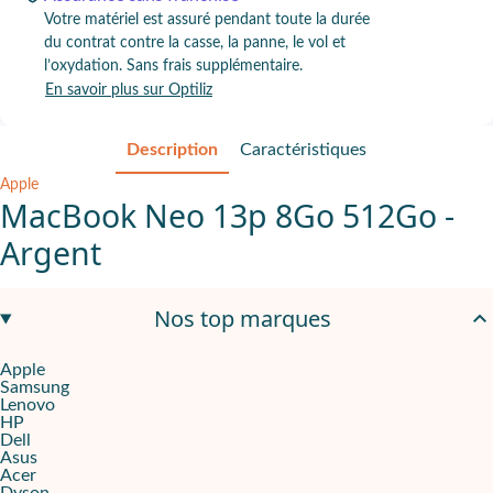
Votre matériel est assuré pendant toute la durée
du contrat contre la casse, la panne, le vol et
l’oxydation. Sans frais supplémentaire.
En savoir plus sur Optiliz
Description
Caractéristiques
Apple
MacBook Neo 13p 8Go 512Go -
Argent
Apple A18 Pro 6 Cœurs
pour travailler vite sur documents, web 
Nos top marques
Écran
Retina 13"
pour lire, créer et retoucher avec un affichage f
Apple
Samsung
512 Go
,
8 Go RAM
,
caméra 1080px
Lenovo
HP
Pensé pour les équipes qui alternent bureau, visio et contenus 
Dell
Asus
Acer
Un poste macOS pensé pour les journées chargées