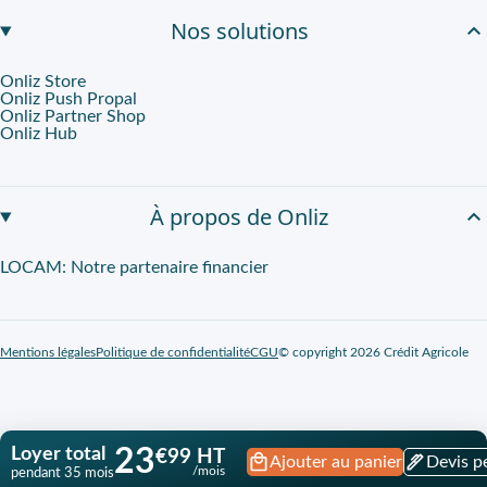
Nos solutions
Onliz Store
Onliz Push Propal
Onliz Partner Shop
Onliz Hub
À propos de Onliz
LOCAM: Notre partenaire financier
Mentions légales
Politique de confidentialité
CGU
© copyright 2026 Crédit Agricole
Loyer total
23
€99 HT
Ajouter au panier
Devis p
/mois
pendant 35 mois