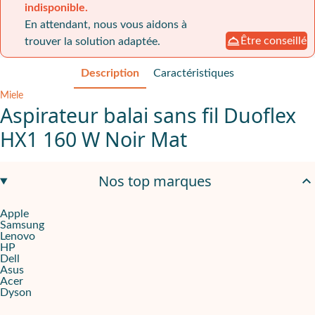
indisponible.
En attendant, nous vous aidons à
Être conseillé
trouver la solution adaptée.
Description
Caractéristiques
Miele
Aspirateur balai sans fil Duoflex
HX1 160 W Noir Mat
160 W
pour un nettoyage régulier des sols et passages fréquents
Nos top marques
55 min d’autonomie
pour enchaîner plusieurs zones sans pause 
Apple
Samsung
2 vitesses
,
collecteur 0,3 L
,
indice de réparabilité 8,5/10
Lenovo
HP
Adapté aux équipes qui entretiennent des espaces clients, burea
Dell
Asus
Acer
La liberté sans fil qui suit votre rythme
Dyson
L’
Aspirateur balai sans fil Duoflex HX1 160 W Noir Mat
répond au