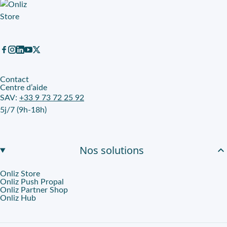
L’
écran LED
améliore la lisibilité des informations utiles pendant
Onliz et Fnac Darty : une location longue durée cadrée
Disponible en location longue durée sur Onliz, cet aspirateur l
Contact
Centre d’aide
SAV:
+33 9 73 72 25 92
5j/7 (9h-18h)
Nos solutions
Onliz Store
Onliz Push Propal
Onliz Partner Shop
Onliz Hub